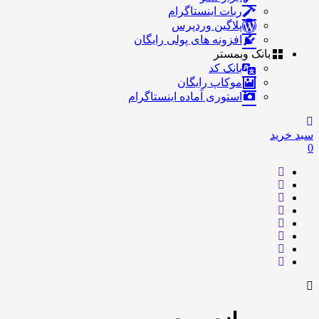
ربات اینستاگرام
پلاگین وردپرس
افزونه های پولی رایگان
بانک وبمستر
بانک کد
موکاپ رایگان
استوری آماده اینستاگرام
سبد خرید
0