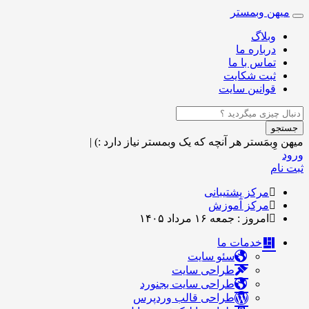
میهن وبمستر
Toggle
navigation
وبلاگ
درباره ما
تماس با ما
ثبت شکایت
قوانین سایت
جستجو
میهن وِبمَستر
هر آنچه که یک وبمستر نیاز دارد :)
|
ورود
ثبت نام
مرکز پشتیبانی
مرکز آموزش
امروز : جمعه ۱۶ مرداد ۱۴۰۵
خدمات ما
سئو سایت
طراحی سایت
طراحی سایت بجنورد
طراحی قالب وردپرس