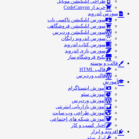
طراحی اپلیکیشن موبایل
خرید از CodeCanyon
سورس اندروید
سورس اپلیکیشن تاکسی یاب
سورس اپلیکیشن فروشگاهی
سورس اپلیکیشن وردپرس
سورس اندروید رایگان
سورس کتاب اندروید
سورس بازی اندروید
پکیج فروشگاه ساز
قالب و پوسته
قالب HTML
قالب وردپرس
آموزش
آموزش اینستاگرام
آموزش سئو
آموزش وردپرس
آموزش بازاریابی اینترنتی
آموزش طراحی وب سایت
آموزش شبکه های اجتماعی
اخبار کسب و کار
افزونه و ابزار
ابزار سئو