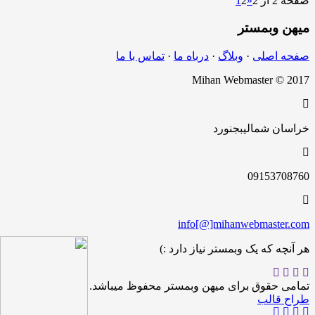
صفحه 2 از 2
«
2
1
میهن
وبمستر
صفحه اصلی
·
وبلاگ
·
درباه ما
·
تماس با ما
Mihan Webmaster © 2017
خراسان شمالی
بجنورد
09153708760
info[@]mihanwebmaster.com
هر آنچه که یک وبمستر نیاز دارد :)
تمامی حقوق برای میهن وبمستر محفوظ میباشد.
طراح قالب