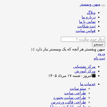
میهن وبمستر
Toggle
navigation
وبلاگ
درباره ما
تماس با ما
ثبت شکایت
قوانین سایت
جستجو
میهن وِبمَستر
هر آنچه که یک وبمستر نیاز دارد :)
|
ورود
ثبت نام
مرکز پشتیبانی
مرکز آموزش
امروز : شنبه ۱۷ مرداد ۱۴۰۵
خدمات ما
سئو سایت
طراحی سایت
طراحی سایت بجنورد
طراحی قالب وردپرس
طراحی اپلیکیشن موبایل