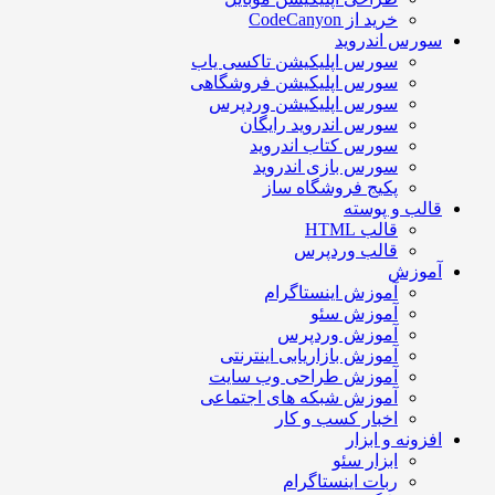
خرید از CodeCanyon
سورس اندروید
سورس اپلیکیشن تاکسی یاب
سورس اپلیکیشن فروشگاهی
سورس اپلیکیشن وردپرس
سورس اندروید رایگان
سورس کتاب اندروید
سورس بازی اندروید
پکیج فروشگاه ساز
قالب و پوسته
قالب HTML
قالب وردپرس
آموزش
آموزش اینستاگرام
آموزش سئو
آموزش وردپرس
آموزش بازاریابی اینترنتی
آموزش طراحی وب سایت
آموزش شبکه های اجتماعی
اخبار کسب و کار
افزونه و ابزار
ابزار سئو
ربات اینستاگرام