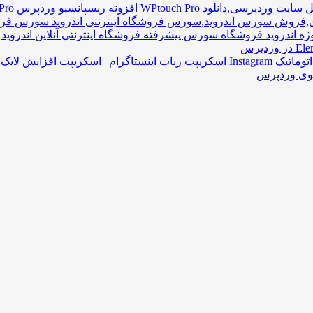
افزونه ریسپانسیو وردپرس WPtouch Pro نسخه ۴.۳.۳۴
سورس فروشگ
سورس پیشرفته فروشگاه اینترنتی آنلاین اندروید
اسکریپت ربات اینستاگرام | اسکریپت افزایش لایک و فالوور