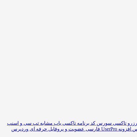
سورس کد برنامه تاکسی یاب مشابه تپ سی و اسنپ
افزونه UserPro فارسی عضویت و پروفایل حرفه ای وردپرس