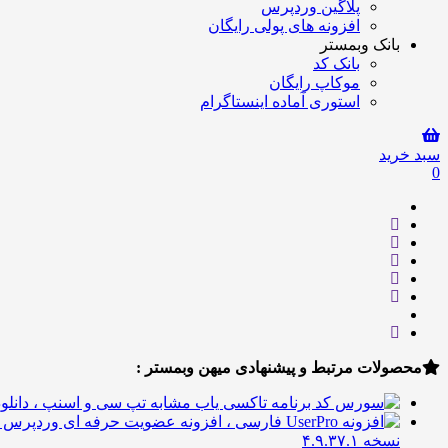
پلاگین وردپرس
افزونه های پولی رایگان
بانک وبمستر
بانک کد
موکاپ رایگان
استوری آماده اینستاگرام
سبد خرید
0
محصولات مرتبط و پیشنهادی میهن وبمستر :
نسخه ۴.۹.۳۷.۱