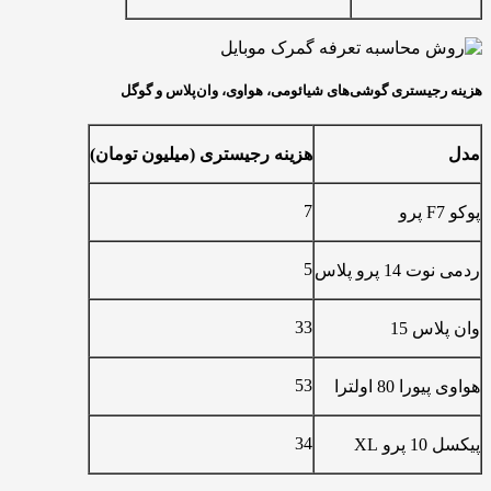
یستری گوشی‌های شیائومی، هواوی، وان‌پلاس و گوگل
هزینه رجیستری (میلیون تومان)
7
5
پرو پلاس
33
 15
53
80 اولترا
34
X