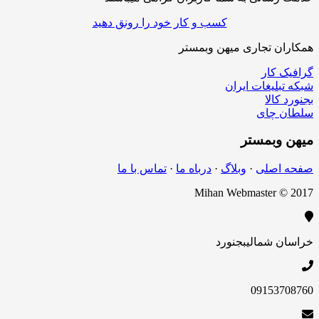
کسب و کار خود را رونق دهید
ن تجاری میهن وبمستر
کار
لیغات ایران
الا
چای
بمستر
اصلی
·
وبلاگ
·
درباه ما
·
تماس با ما
Mihan Webmaster 
 شمالی
بجنورد
09153