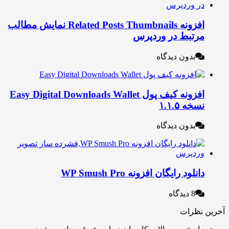
افزونه Related Posts Thumbnails نمایش مطالب
رتبط در وردپرس
بدون دیدگاه
افزونه کیف پول Easy Digital Downloads Wallet
خه ۱.۱.۵
بدون دیدگاه
نلود رایگان افزونه WP Smush Pro
8 دیدگاه
نظرات