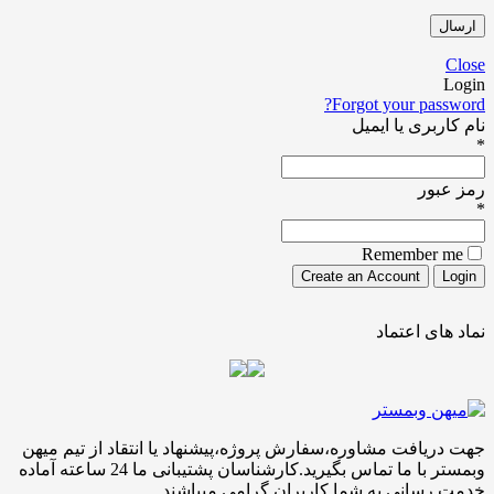
Forgot your pa
ری یا ایمیل
ور
Remember
ی اعتماد
افت مشاوره،سفارش پروژه،پیشنهاد یا انتقاد از تیم میهن
وبمستر با ما تماس بگیرید.کارشناسان پشتیبانی ما 24 ساعته آماده
سانی به شما کاربران گرامی میباشند