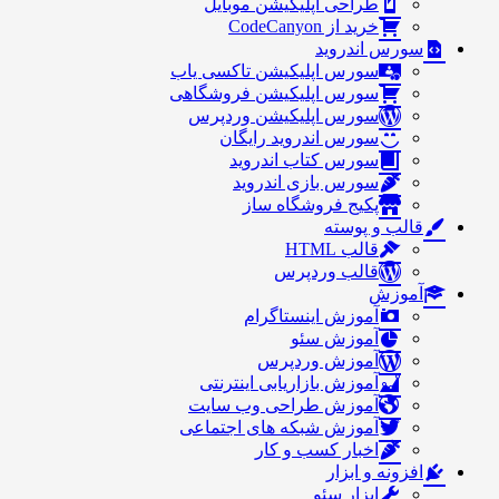
طراحی اپلیکیشن موبایل
خرید از CodeCanyon
سورس اندروید
سورس اپلیکیشن تاکسی یاب
سورس اپلیکیشن فروشگاهی
سورس اپلیکیشن وردپرس
سورس اندروید رایگان
سورس کتاب اندروید
سورس بازی اندروید
پکیج فروشگاه ساز
قالب و پوسته
قالب HTML
قالب وردپرس
آموزش
آموزش اینستاگرام
آموزش سئو
آموزش وردپرس
آموزش بازاریابی اینترنتی
آموزش طراحی وب سایت
آموزش شبکه های اجتماعی
اخبار کسب و کار
افزونه و ابزار
ابزار سئو