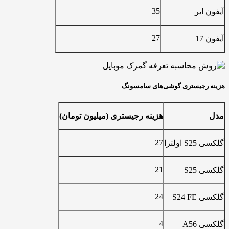
35
یر
27
جیستری گوشی‌های سامسونگ
هزینه رجیستری (میلیون تومان)
27
ترا
21
S
24
S2
4
A