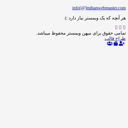
info[@]mihanwebmas
 که یک وبمستر نیاز دارد :)
حقوق برای میهن وبمستر محفوظ میباشد.
الب