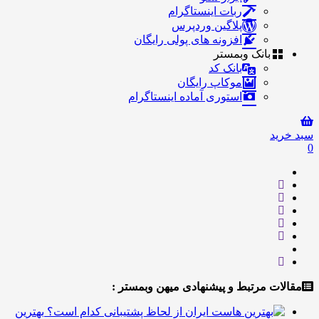
ربات اینستاگرام
پلاگین وردپرس
افزونه های پولی رایگان
بانک وبمستر
بانک کد
موکاپ رایگان
استوری آماده اینستاگرام
ید
ت مرتبط و پیشنهادی میهن وبمستر :
بهترین