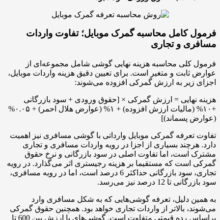
 کامل محاسبه گمرک موبایل؛ تفاوت واردات
ی و تجاری
کلی محاسبه هزینه نهایی گوشی شامل مجموعه‌ای از
ابت و متغیر است. برای تعیین دقیق هزینه واردات موبایل،
یر به ارزش گمرکی افزوده می‌شوند:
هایی = ارزش گمرکی × [حقوق ورودی + سود بازرگانی
+۱۰% (مالیات ارزش افزوده) + ۱% (عوارض هلال احمر) + ۰.۰۵%
پسماند)]
عرفه گمرکی موبایل وارداتی با گوشی مسافری نیز اهمیت
رچند بسیاری از اجزا در رویه واردات مسافری و تجاری
است، اما تفاوت اصلی در سود بازرگانی و نرخ حقوق
ست که مستقیما بر هزینه رجیستری اثر می‌گذارد. در رویه
تجاری، سود بازرگانی حداکثر 6 درصد است، اما در رویه مسافری،
12 درصد نیز می‌رسد.
 دلیل، تعرفه گوشی‌هایی که به شکل مسافری وارد
، بالاتر از واردات تجاری خواهد بود. همچنین حقوق گمرکی
براساس رده قیمتی متفاوت است. گوشی‌های با ارزش بین 600 تا