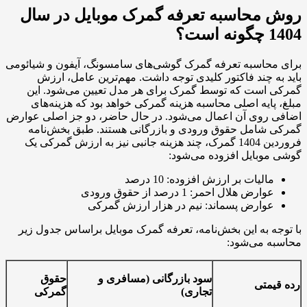
محاسبه تعرفه گمرک موبایل در سال
حاسبه تعرفه گمرک گوشی‌های سامسونگ، آیفون و شیائومی
 چند فاکتور کلیدی توجه داشت. مهم‌ترین عامل، ارزش
است که توسط گمرک برای هر مدل تعیین می‌شود. این
ایه اصلی محاسبه هزینه گمرکی خواهد بود که هزینه‌های
روی آن اعمال می‌شود. در حال حاضر، دو جز اصلی عوارض
شامل حقوق ورودی و بازرگانی هستند. طبق بخش‌نامه
فروردین 1404 گمرک، چند هزینه جانبی نیز به ارزش گمرکی یک
بایل افزوده می‌شود:
الیات بر ارزش افزوده: 10 درصد
ارض هلال احمر: 1 درصد از حقوق ورودی
وارض پسماند: نیم در هزار ارزش گمرکی
 به این بخش‌نامه، تعرفه گمرک موبایل براساس جدول زیر
 می‌شود:
سود بازرگانی (مسافری و
حقوق
متی
تجاری)
گمرکی