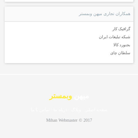
همکاران تجاری میهن وبمستر
گرافیک کار
شبکه تبلیغات ایران
بجنورد کالا
سلطان چای
میهن
وبمستر
صفحه اصلی
·
وبلاگ
·
درباه ما
·
تماس با ما
Mihan Webmaster © 2017