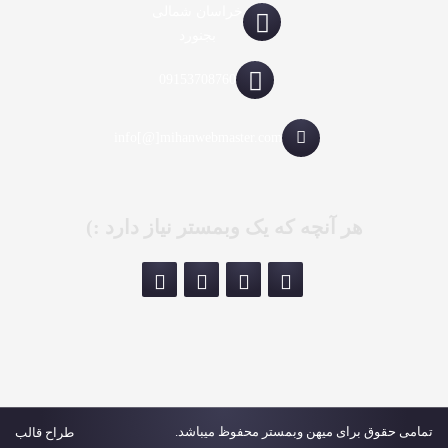
خراسان شمالی
بجنورد
09153708760
info[@]mihanwebmaster.com
هر آنچه که یک وبمستر نیاز دارد :)
تمامی حقوق برای میهن وبمستر محفوظ میباشد.
طراح قالب