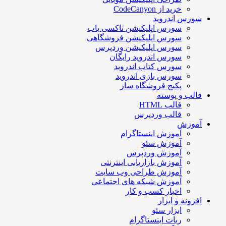
خرید از CodeCanyon
سورس اندروید
سورس اپلیکیشن تاکسی یاب
سورس اپلیکیشن فروشگاهی
سورس اپلیکیشن وردپرس
سورس اندروید رایگان
سورس کتاب اندروید
سورس بازی اندروید
پکیج فروشگاه ساز
قالب و پوسته
قالب HTML
قالب وردپرس
آموزش
آموزش اینستاگرام
آموزش سئو
آموزش وردپرس
آموزش بازاریابی اینترنتی
آموزش طراحی وب سایت
آموزش شبکه های اجتماعی
اخبار کسب و کار
افزونه و ابزار
ابزار سئو
ربات اینستاگرام