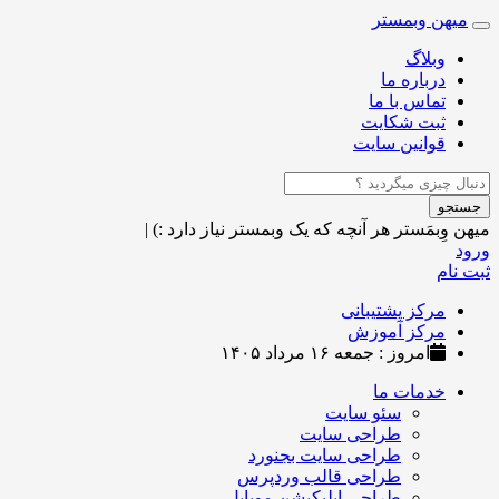
میهن وبمستر
Toggle
navigation
وبلاگ
درباره ما
تماس با ما
ثبت شکایت
قوانین سایت
جستجو
میهن وِبمَستر
هر آنچه که یک وبمستر نیاز دارد :)
|
ورود
ثبت نام
مرکز پشتیبانی
مرکز آموزش
امروز : جمعه ۱۶ مرداد ۱۴۰۵
خدمات ما
سئو سایت
طراحی سایت
طراحی سایت بجنورد
طراحی قالب وردپرس
طراحی اپلیکیشن موبایل