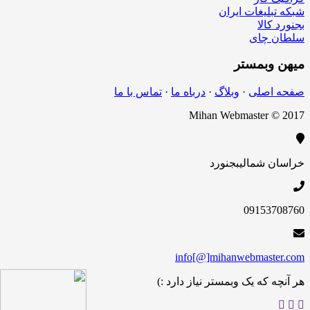
شبکه تبلیغات ایران
بجنورد کالا
سلطان چای
میهن
وبمستر
صفحه اصلی
·
وبلاگ
·
درباه ما
·
تماس با ما
Mihan Webmaster © 2017
خراسان شمالی
بجنورد
09153708760
info[@]mihanwebmaster.com
هر آنچه که یک وبمستر نیاز دارد :)