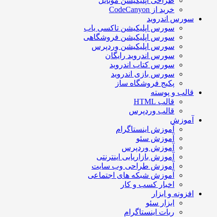
طراحی اپلیکیشن موبایل
خرید از CodeCanyon
سورس اندروید
سورس اپلیکیشن تاکسی یاب
سورس اپلیکیشن فروشگاهی
سورس اپلیکیشن وردپرس
سورس اندروید رایگان
سورس کتاب اندروید
سورس بازی اندروید
پکیج فروشگاه ساز
قالب و پوسته
قالب HTML
قالب وردپرس
آموزش
آموزش اینستاگرام
آموزش سئو
آموزش وردپرس
آموزش بازاریابی اینترنتی
آموزش طراحی وب سایت
آموزش شبکه های اجتماعی
اخبار کسب و کار
افزونه و ابزار
ابزار سئو
ربات اینستاگرام