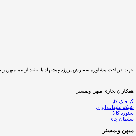
جهت دریافت مشاوره،سفارش پروژه،پیشنهاد یا انتقاد از تیم میهن وبمستر با ما تماس بگیرید.کارشناسان 
همکاران تجاری میهن وبمستر
گرافیک کار
شبکه تبلیغات ایران
بجنورد کالا
سلطان چای
میهن
وبمستر