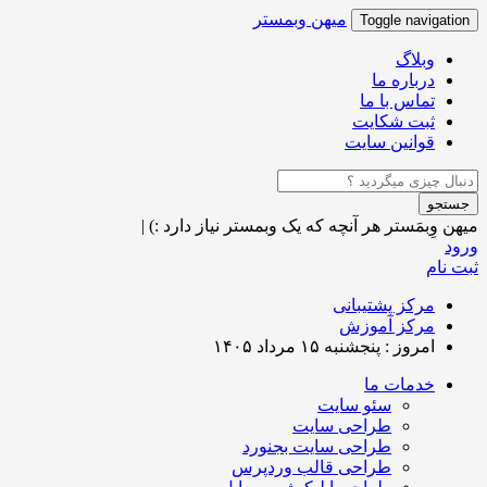
میهن وبمستر
Toggle navigation
وبلاگ
درباره ما
تماس با ما
ثبت شکایت
قوانین سایت
جستجو
میهن وِبمَستر
هر آنچه که یک وبمستر نیاز دارد :)
|
ورود
ثبت نام
مرکز پشتیبانی
مرکز آموزش
امروز : پنجشنبه ۱۵ مرداد ۱۴۰۵
خدمات ما
سئو سایت
طراحی سایت
طراحی سایت بجنورد
طراحی قالب وردپرس