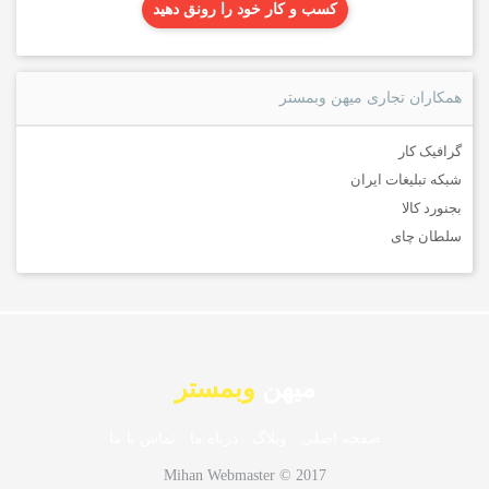
کسب و کار خود را رونق دهید
همکاران تجاری میهن وبمستر
گرافیک کار
شبکه تبلیغات ایران
بجنورد کالا
سلطان چای
میهن
وبمستر
صفحه اصلی
·
وبلاگ
·
درباه ما
·
تماس با ما
Mihan Webmaster © 2017