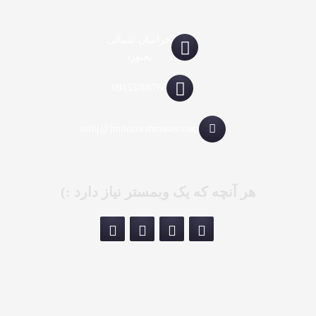
خراسان شمالی
بجنورد
09153708760
info[@]mihanwebmaster.com
هر آنچه که یک وبمستر نیاز دارد :)