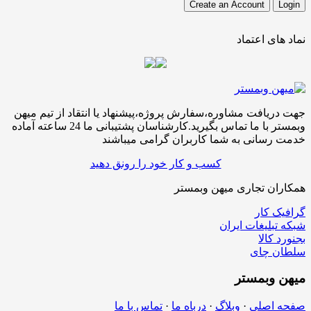
نماد های اعتماد
جهت دریافت مشاوره،سفارش پروژه،پیشنهاد یا انتقاد از تیم میهن
وبمستر با ما تماس بگیرید.کارشناسان پشتیبانی ما 24 ساعته آماده
خدمت رسانی به شما کاربران گرامی میباشند
کسب و کار خود را رونق دهید
همکاران تجاری میهن وبمستر
گرافیک کار
شبکه تبلیغات ایران
بجنورد کالا
سلطان چای
میهن
وبمستر
صفحه اصلی
·
وبلاگ
·
درباه ما
·
تماس با ما