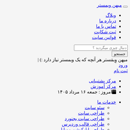
میهن وبمستر
Toggle
navigation
وبلاگ
درباره ما
تماس با ما
ثبت شکایت
قوانین سایت
جستجو
میهن وِبمَستر
هر آنچه که یک وبمستر نیاز دارد :)
|
ورود
ثبت نام
مرکز پشتیبانی
مرکز آموزش
امروز : جمعه ۱۶ مرداد ۱۴۰۵
خدمات ما
سئو سایت
طراحی سایت
طراحی سایت بجنورد
طراحی قالب وردپرس
طراحی اپلیکیشن موبایل