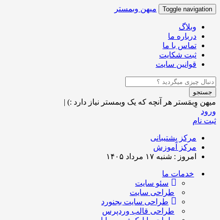
میهن وبمستر
Toggle navigation
وبلاگ
درباره ما
تماس با ما
ثبت شکایت
قوانین سایت
جستجو
میهن وِبمَستر
هر آنچه که یک وبمستر نیاز دارد :)
|
ورود
ثبت نام
مرکز پشتیبانی
مرکز آموزش
امروز : شنبه ۱۷ مرداد ۱۴۰۵
خدمات ما
سئو سایت
طراحی سایت
طراحی سایت بجنورد
طراحی قالب وردپرس