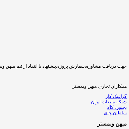
جهت دریافت مشاوره،سفارش پروژه،پیشنهاد یا انتقاد از تیم میهن وبمستر با ما تماس بگیرید.کارشناسان 
همکاران تجاری میهن وبمستر
گرافیک کار
شبکه تبلیغات ایران
بجنورد کالا
سلطان چای
میهن
وبمستر