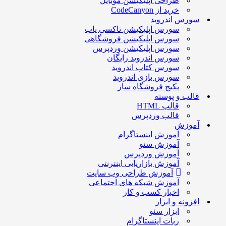
طراحی اپلیکیشن موبایل
خرید از CodeCanyon
سورس اندروید
سورس اپلیکیشن تاکسی یاب
سورس اپلیکیشن فروشگاهی
سورس اپلیکیشن وردپرس
سورس اندروید رایگان
سورس کتاب اندروید
سورس بازی اندروید
پکیج فروشگاه ساز
قالب و پوسته
قالب HTML
قالب وردپرس
آموزش
آموزش اینستاگرام
آموزش سئو
آموزش وردپرس
آموزش بازاریابی اینترنتی
آموزش طراحی وب سایت
آموزش شبکه های اجتماعی
اخبار کسب و کار
افزونه و ابزار
ابزار سئو
ربات اینستاگرام