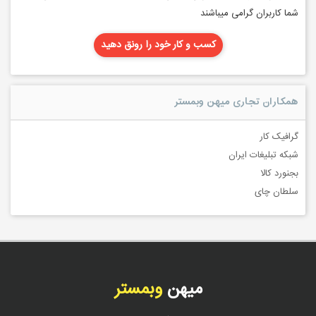
شما کاربران گرامی میباشند
کسب و کار خود را رونق دهید
همکاران تجاری میهن وبمستر
گرافیک کار
شبکه تبلیغات ایران
بجنورد کالا
سلطان چای
میهن
وبمستر