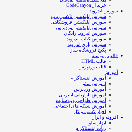
خرید از CodeCanyon
سورس اندروید
سورس اپلیکیشن تاکسی یاب
سورس اپلیکیشن فروشگاهی
سورس اپلیکیشن وردپرس
سورس اندروید رایگان
سورس کتاب اندروید
سورس بازی اندروید
پکیج فروشگاه ساز
قالب و پوسته
قالب HTML
قالب وردپرس
آموزش
آموزش اینستاگرام
آموزش سئو
آموزش وردپرس
آموزش بازاریابی اینترنتی
آموزش طراحی وب سایت
آموزش شبکه های اجتماعی
اخبار کسب و کار
افزونه و ابزار
ابزار سئو
ربات اینستاگرام