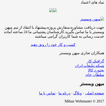
نماد های اعتماد
جهت دریافت مشاوره،سفارش پروژه،پیشنهاد یا انتقاد از تیم میهن
وبمستر با ما تماس بگیرید.کارشناسان پشتیبانی ما 24 ساعته آماده
خدمت رسانی به شما کاربران گرامی میباشند
کسب و کار خود را رونق دهید
همکاران تجاری میهن وبمستر
گرافیک کار
شبکه تبلیغات ایران
بجنورد کالا
سلطان چای
میهن
وبمستر
صفحه اصلی
·
وبلاگ
·
درباه ما
·
تماس با ما
Mihan Webmaster © 2017