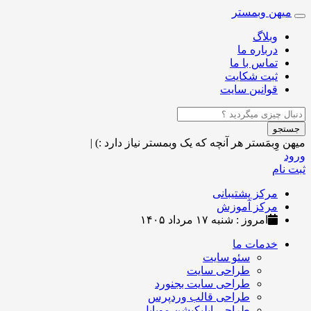
میهن وبمستر
Toggle
navigation
وبلاگ
درباره ما
تماس با ما
ثبت شکایت
قوانین سایت
جستجو
میهن وِبمَستر
هر آنچه که یک وبمستر نیاز دارد :)
|
ورود
ثبت نام
مرکز پشتیبانی
مرکز آموزش
امروز : شنبه ۱۷ مرداد ۱۴۰۵
خدمات ما
سئو سایت
طراحی سایت
طراحی سایت بجنورد
طراحی قالب وردپرس
طراحی اپلیکیشن موبایل