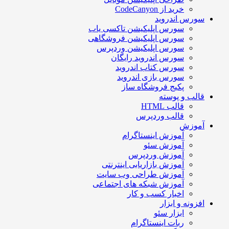
خرید از CodeCanyon
سورس اندروید
سورس اپلیکیشن تاکسی یاب
سورس اپلیکیشن فروشگاهی
سورس اپلیکیشن وردپرس
سورس اندروید رایگان
سورس کتاب اندروید
سورس بازی اندروید
پکیج فروشگاه ساز
قالب و پوسته
قالب HTML
قالب وردپرس
آموزش
آموزش اینستاگرام
آموزش سئو
آموزش وردپرس
آموزش بازاریابی اینترنتی
آموزش طراحی وب سایت
آموزش شبکه های اجتماعی
اخبار کسب و کار
افزونه و ابزار
ابزار سئو
ربات اینستاگرام