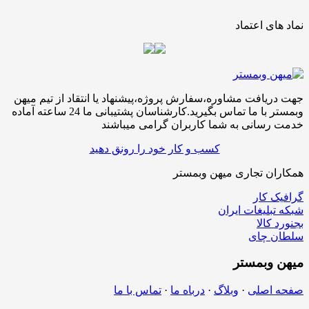
نماد های اعتماد
جهت دریافت مشاوره،سفارش پروژه،پیشنهاد یا انتقاد از تیم میهن
وبمستر با ما تماس بگیرید.کارشناسان پشتیبانی ما 24 ساعته آماده
خدمت رسانی به شما کاربران گرامی میباشند
کسب و کار خود را رونق دهید
همکاران تجاری میهن وبمستر
گرافیک کار
شبکه تبلیغات ایران
بجنورد کالا
سلطان چای
میهن
وبمستر
صفحه اصلی
·
وبلاگ
·
درباه ما
·
تماس با ما