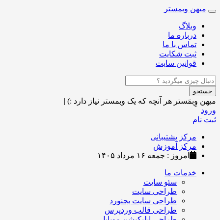
میهن وبمستر
Toggle
navigation
وبلاگ
درباره ما
تماس با ما
ثبت شکایت
قوانین سایت
جستجو
میهن وِبمَستر
هر آنچه که یک وبمستر نیاز دارد :)
|
ورود
ثبت نام
مرکز پشتیبانی
مرکز آموزش
امروز : جمعه ۱۶ مرداد ۱۴۰۵
خدمات ما
سئو سایت
طراحی سایت
طراحی سایت بجنورد
طراحی قالب وردپرس
طراحی اپلیکیشن موبایل