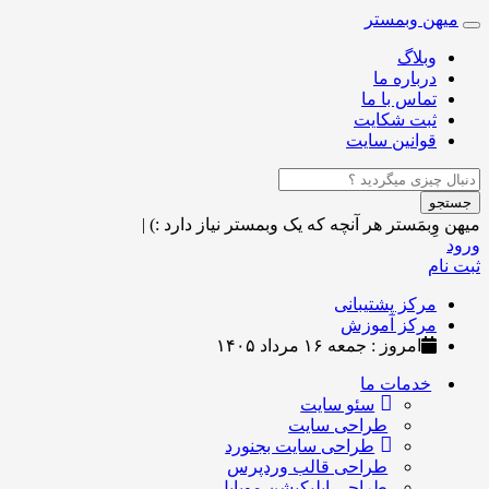
میهن وبمستر
Toggle
navigation
وبلاگ
درباره ما
تماس با ما
ثبت شکایت
قوانین سایت
جستجو
میهن وِبمَستر
هر آنچه که یک وبمستر نیاز دارد :)
|
ورود
ثبت نام
مرکز پشتیبانی
مرکز آموزش
امروز : جمعه ۱۶ مرداد ۱۴۰۵
خدمات ما
سئو سایت
طراحی سایت
طراحی سایت بجنورد
طراحی قالب وردپرس
طراحی اپلیکیشن موبایل