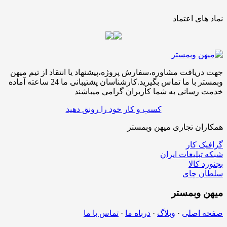
نماد های اعتماد
جهت دریافت مشاوره،سفارش پروژه،پیشنهاد یا انتقاد از تیم میهن
وبمستر با ما تماس بگیرید.کارشناسان پشتیبانی ما 24 ساعته آماده
خدمت رسانی به شما کاربران گرامی میباشند
کسب و کار خود را رونق دهید
همکاران تجاری میهن وبمستر
گرافیک کار
شبکه تبلیغات ایران
بجنورد کالا
سلطان چای
میهن
وبمستر
صفحه اصلی
·
وبلاگ
·
درباه ما
·
تماس با ما