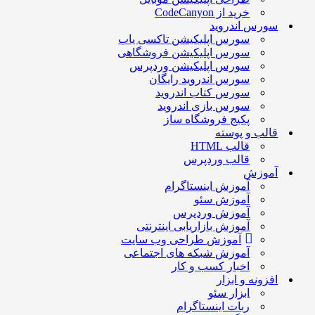
خرید از CodeCanyon
سورس اندروید
سورس اپلیکیشن تاکسی یاب
سورس اپلیکیشن فروشگاهی
سورس اپلیکیشن وردپرس
سورس اندروید رایگان
سورس کتاب اندروید
سورس بازی اندروید
پکیج فروشگاه ساز
قالب و پوسته
قالب HTML
قالب وردپرس
آموزش
آموزش اینستاگرام
آموزش سئو
آموزش وردپرس
آموزش بازاریابی اینترنتی
آموزش طراحی وب سایت
آموزش شبکه های اجتماعی
اخبار کسب و کار
افزونه و ابزار
ابزار سئو
ربات اینستاگرام