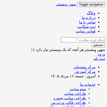
میهن وبمستر
Toggle navigation
وبلاگ
درباره ما
تماس با ما
ثبت شکایت
قوانین سایت
جستجو
میهن وِبمَستر
هر آنچه که یک وبمستر نیاز دارد :)
|
ورود
ثبت نام
مرکز پشتیبانی
مرکز آموزش
امروز : جمعه ۱۶ مرداد ۱۴۰۵
خدمات ما
سئو سایت
طراحی سایت
طراحی سایت بجنورد
طراحی قالب وردپرس