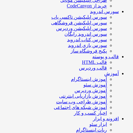
طراحی اپلیکیشن موبایل
خرید از CodeCanyon
سورس اندروید
سورس اپلیکیشن تاکسی یاب
سورس اپلیکیشن فروشگاهی
سورس اپلیکیشن وردپرس
سورس اندروید رایگان
سورس کتاب اندروید
سورس بازی اندروید
پکیج فروشگاه ساز
قالب و پوسته
قالب HTML
قالب وردپرس
آموزش
آموزش اینستاگرام
آموزش سئو
آموزش وردپرس
آموزش بازاریابی اینترنتی
آموزش طراحی وب سایت
آموزش شبکه های اجتماعی
اخبار کسب و کار
افزونه و ابزار
ابزار سئو
ربات اینستاگرام