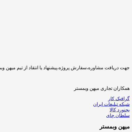
جهت دریافت مشاوره،سفارش پروژه،پیشنهاد یا انتقاد از تیم میهن وبمستر با ما تماس بگیرید.کارشناسان 
همکاران تجاری میهن وبمستر
گرافیک کار
شبکه تبلیغات ایران
بجنورد کالا
سلطان چای
میهن
وبمستر