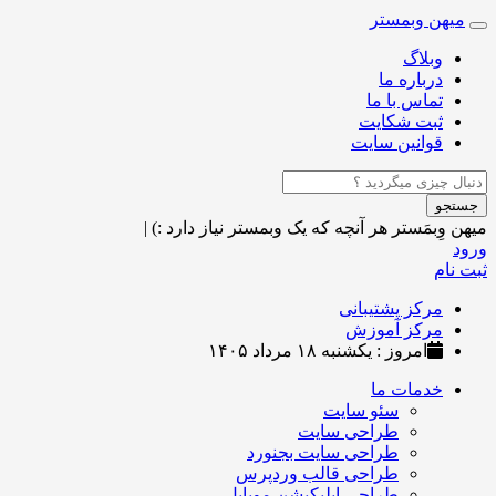
میهن وبمستر
Toggle
navigation
وبلاگ
درباره ما
تماس با ما
ثبت شکایت
قوانین سایت
جستجو
میهن وِبمَستر
هر آنچه که یک وبمستر نیاز دارد :)
|
ورود
ثبت نام
مرکز پشتیبانی
مرکز آموزش
امروز : یکشنبه ۱۸ مرداد ۱۴۰۵
خدمات ما
سئو سایت
طراحی سایت
طراحی سایت بجنورد
طراحی قالب وردپرس
طراحی اپلیکیشن موبایل