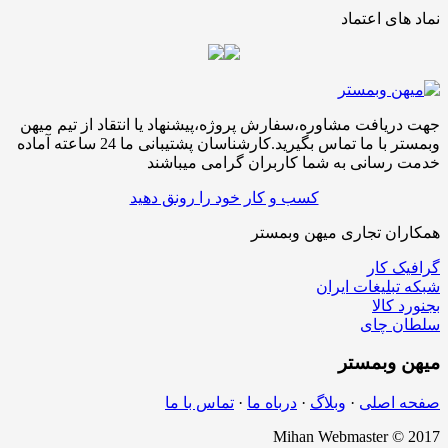
نماد های اعتماد
جهت دریافت مشاوره،سفارش پروژه،پیشنهاد یا انتقاد از تیم میهن
وبمستر با ما تماس بگیرید.کارشناسان پشتیبانی ما 24 ساعته آماده
خدمت رسانی به شما کاربران گرامی میباشند
کسب و کار خود را رونق دهید
همکاران تجاری میهن وبمستر
گرافیک کار
شبکه تبلیغات ایران
بجنورد کالا
سلطان چای
میهن
وبمستر
صفحه اصلی
·
وبلاگ
·
درباه ما
·
تماس با ما
Mihan Webmaster © 2017