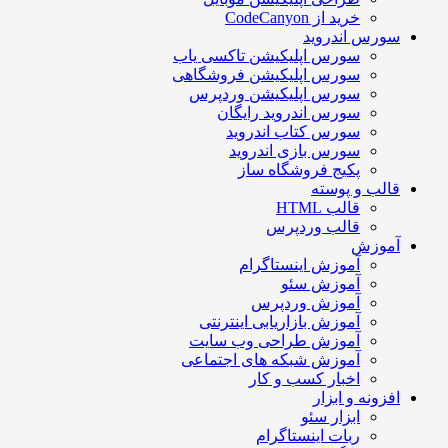
خرید از CodeCanyon
سورس اندروید
سورس اپلیکیشن تاکسی یاب
سورس اپلیکیشن فروشگاهی
سورس اپلیکیشن وردپرس
سورس اندروید رایگان
سورس کتاب اندروید
سورس بازی اندروید
پکیج فروشگاه ساز
قالب و پوسته
قالب HTML
قالب وردپرس
آموزش
آموزش اینستاگرام
آموزش سئو
آموزش وردپرس
آموزش بازاریابی اینترنتی
آموزش طراحی وب سایت
آموزش شبکه های اجتماعی
اخبار کسب و کار
افزونه و ابزار
ابزار سئو
ربات اینستاگرام