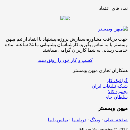
نماد های اعتماد
جهت دریافت مشاوره،سفارش پروژه،پیشنهاد یا انتقاد از تیم میهن
وبمستر با ما تماس بگیرید.کارشناسان پشتیبانی ما 24 ساعته آماده
خدمت رسانی به شما کاربران گرامی میباشند
کسب و کار خود را رونق دهید
همکاران تجاری میهن وبمستر
گرافیک کار
شبکه تبلیغات ایران
بجنورد کالا
سلطان چای
میهن
وبمستر
صفحه اصلی
·
وبلاگ
·
درباه ما
·
تماس با ما
Mihan Webmaster © 2017