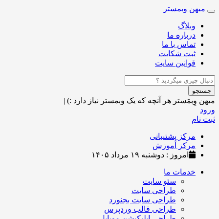
میهن وبمستر
Toggle
navigation
وبلاگ
درباره ما
تماس با ما
ثبت شکایت
قوانین سایت
جستجو
میهن وِبمَستر
هر آنچه که یک وبمستر نیاز دارد :)
|
ورود
ثبت نام
مرکز پشتیبانی
مرکز آموزش
امروز : دوشنبه ۱۹ مرداد ۱۴۰۵
خدمات ما
سئو سایت
طراحی سایت
طراحی سایت بجنورد
طراحی قالب وردپرس
طراحی اپلیکیشن موبایل