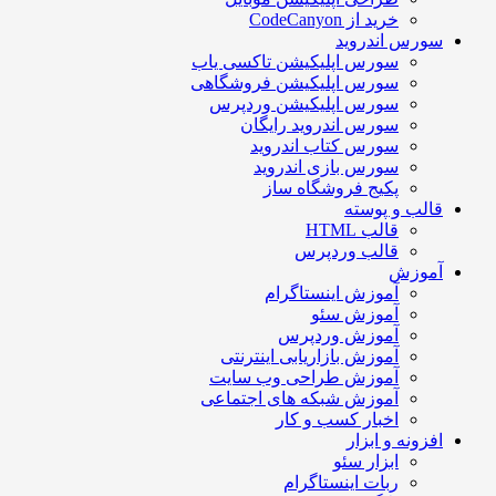
خرید از CodeCanyon
سورس اندروید
سورس اپلیکیشن تاکسی یاب
سورس اپلیکیشن فروشگاهی
سورس اپلیکیشن وردپرس
سورس اندروید رایگان
سورس کتاب اندروید
سورس بازی اندروید
پکیج فروشگاه ساز
قالب و پوسته
قالب HTML
قالب وردپرس
آموزش
آموزش اینستاگرام
آموزش سئو
آموزش وردپرس
آموزش بازاریابی اینترنتی
آموزش طراحی وب سایت
آموزش شبکه های اجتماعی
اخبار کسب و کار
افزونه و ابزار
ابزار سئو
ربات اینستاگرام