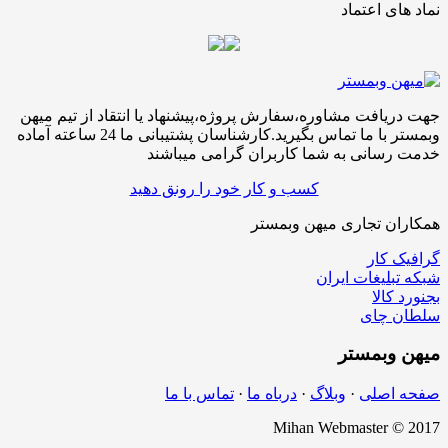
نماد های اعتماد
جهت دریافت مشاوره،سفارش پروژه،پیشنهاد یا انتقاد از تیم میهن
وبمستر با ما تماس بگیرید.کارشناسان پشتیبانی ما 24 ساعته آماده
خدمت رسانی به شما کاربران گرامی میباشند
کسب و کار خود را رونق دهید
همکاران تجاری میهن وبمستر
گرافیک کار
شبکه تبلیغات ایران
بجنورد کالا
سلطان چای
میهن
وبمستر
صفحه اصلی
·
وبلاگ
·
درباه ما
·
تماس با ما
Mihan Webmaster © 2017