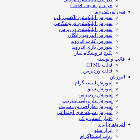
خرید از CodeCanyon
سورس اندروید
سورس اپلیکیشن تاکسی یاب
سورس اپلیکیشن فروشگاهی
سورس اپلیکیشن وردپرس
سورس اندروید رایگان
سورس کتاب اندروید
سورس بازی اندروید
پکیج فروشگاه ساز
قالب و پوسته
قالب HTML
قالب وردپرس
آموزش
آموزش اینستاگرام
آموزش سئو
آموزش وردپرس
آموزش بازاریابی اینترنتی
آموزش طراحی وب سایت
آموزش شبکه های اجتماعی
اخبار کسب و کار
افزونه و ابزار
ابزار سئو
ربات اینستاگرام