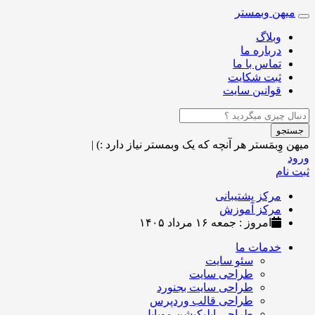
میهن وبمستر
Toggle
navigation
وبلاگ
درباره ما
تماس با ما
ثبت شکایت
قوانین سایت
جستجو
میهن وِبمَستر
هر آنچه که یک وبمستر نیاز دارد :)
|
ورود
ثبت نام
مرکز پشتیبانی
مرکز آموزش
امروز : جمعه ۱۶ مرداد ۱۴۰۵
خدمات ما
سئو سایت
طراحی سایت
طراحی سایت بجنورد
طراحی قالب وردپرس
طراحی اپلیکیشن موبایل