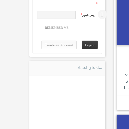
*
رمز عبور
*
REMEMBER ME
نماد های اعتماد
وب
و
…]