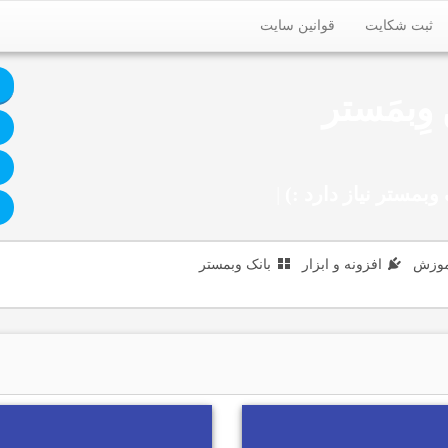
ثبت شکایت
قوانین سایت
وِبمَستر
وبمستر نیاز دارد :)
|
موزش
افزونه و ابزار
بانک وبمستر