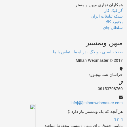
همکاران تجاری میهن وبمستر
گرافیک کار
شبکه تبلیغات ایران
بجنورد کالا
سلطان چای
میهن
وبمستر
صفحه اصلی
·
وبلاگ
·
درباه ما
·
تماس با ما
Mihan Webmaster © 2017
خراسان شمالی
بجنورد
09153708760
info[@]mihanwebmaster.com
هر آنچه که یک وبمستر نیاز دارد :)
تمامی حقوق برای میهن وبمستر محفوظ میباشد.