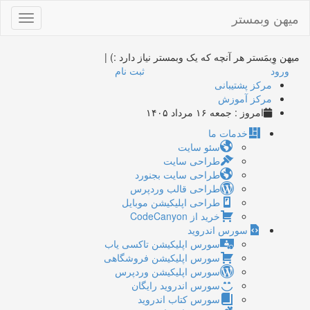
میهن وبمستر
Toggle
gation
میهن وِبمَستر
هر آنچه که یک وبمستر نیاز دارد :)
|
ورود
ثبت نام
مرکز پشتیبانی
مرکز آموزش
امروز : جمعه ۱۶ مرداد ۱۴۰۵
خدمات ما
سئو سایت
طراحی سایت
طراحی سایت بجنورد
طراحی قالب وردپرس
طراحی اپلیکیشن موبایل
خرید از CodeCanyon
سورس اندروید
سورس اپلیکیشن تاکسی یاب
سورس اپلیکیشن فروشگاهی
سورس اپلیکیشن وردپرس
سورس اندروید رایگان
سورس کتاب اندروید