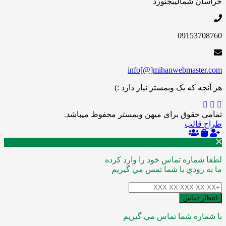
خراسان شمالی
بجنورد
09153708760
info[@]mihanwebmaster.com
هر آنچه که یک وبمستر نیاز دارد :)
تمامی حقوق برای میهن وبمستر محفوظ میباشد.
طراح قالب
لطفا شماره تماس خود را وارد کرده
ما به زودي با شما تمس مي گيريم
انتظار تماس
با شماره شما تماس مي گيريم