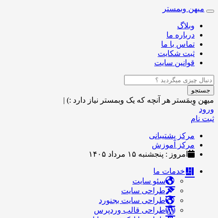
میهن وبمستر
Toggle
navigation
وبلاگ
درباره ما
تماس با ما
ثبت شکایت
قوانین سایت
جستجو
میهن وِبمَستر
هر آنچه که یک وبمستر نیاز دارد :)
|
ورود
ثبت نام
مرکز پشتیبانی
مرکز آموزش
امروز : پنجشنبه ۱۵ مرداد ۱۴۰۵
خدمات ما
سئو سایت
طراحی سایت
طراحی سایت بجنورد
طراحی قالب وردپرس