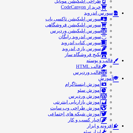
طراحی اپلیکیشن موبایل
خرید از CodeCanyon
سورس اندروید
سورس اپلیکیشن تاکسی یاب
سورس اپلیکیشن فروشگاهی
سورس اپلیکیشن وردپرس
سورس اندروید رایگان
سورس کتاب اندروید
سورس بازی اندروید
پکیج فروشگاه ساز
قالب و پوسته
قالب HTML
قالب وردپرس
آموزش
آموزش اینستاگرام
آموزش سئو
آموزش وردپرس
آموزش بازاریابی اینترنتی
آموزش طراحی وب سایت
آموزش شبکه های اجتماعی
اخبار کسب و کار
افزونه و ابزار
ابزار سئو