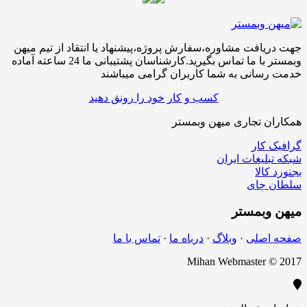
جهت دریافت مشاوره،سفارش پروژه،پیشنهاد یا انتقاد از تیم میهن
وبمستر با ما تماس بگیرید.کارشناسان پشتیبانی ما 24 ساعته آماده
خدمت رسانی به شما کاربران گرامی میباشند
کسب و کار خود را رونق دهید
همکاران تجاری میهن وبمستر
گرافیک کار
شبکه تبلیغات ایران
بجنورد کالا
سلطان چای
میهن
وبمستر
صفحه اصلی
·
وبلاگ
·
درباه ما
·
تماس با ما
Mihan Webmaster © 2017