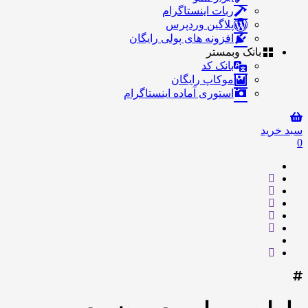
ربات اینستاگرام
پلاگین وردپرس
افزونه های پولی رایگان
بانک وبمستر
بانک کد
موکاپ رایگان
استوری آماده اینستاگرام
سبد خرید
0