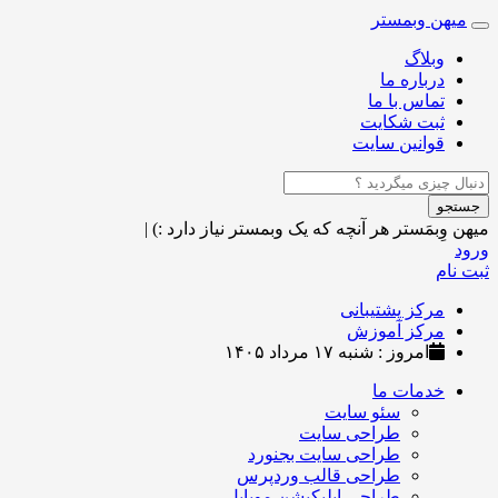
میهن وبمستر
Toggle
navigation
وبلاگ
درباره ما
تماس با ما
ثبت شکایت
قوانین سایت
جستجو
میهن وِبمَستر
هر آنچه که یک وبمستر نیاز دارد :)
|
ورود
ثبت نام
مرکز پشتیبانی
مرکز آموزش
امروز : شنبه ۱۷ مرداد ۱۴۰۵
خدمات ما
سئو سایت
طراحی سایت
طراحی سایت بجنورد
طراحی قالب وردپرس
طراحی اپلیکیشن موبایل