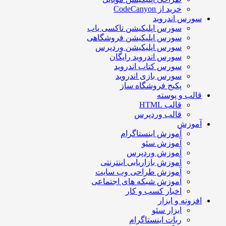
خرید از CodeCanyon
سورس اندروید
سورس اپلیکیشن تاکسی یاب
سورس اپلیکیشن فروشگاهی
سورس اپلیکیشن وردپرس
سورس اندروید رایگان
سورس کتاب اندروید
سورس بازی اندروید
پکیج فروشگاه ساز
قالب و پوسته
قالب HTML
قالب وردپرس
آموزش
آموزش اینستاگرام
آموزش سئو
آموزش وردپرس
آموزش بازاریابی اینترنتی
آموزش طراحی وب سایت
آموزش شبکه های اجتماعی
اخبار کسب و کار
افزونه و ابزار
ابزار سئو
ربات اینستاگرام