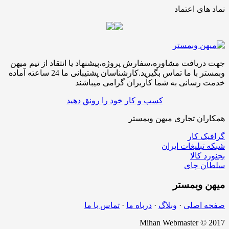
نماد های اعتماد
جهت دریافت مشاوره،سفارش پروژه،پیشنهاد یا انتقاد از تیم میهن
وبمستر با ما تماس بگیرید.کارشناسان پشتیبانی ما 24 ساعته آماده
خدمت رسانی به شما کاربران گرامی میباشند
کسب و کار خود را رونق دهید
همکاران تجاری میهن وبمستر
گرافیک کار
شبکه تبلیغات ایران
بجنورد کالا
سلطان چای
میهن
وبمستر
صفحه اصلی
·
وبلاگ
·
درباه ما
·
تماس با ما
Mihan Webmaster © 2017