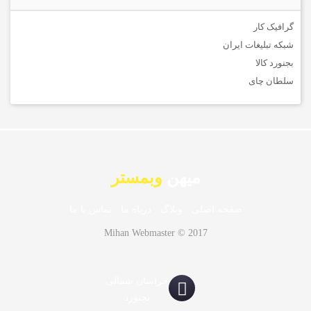
گرافیک کار
شبکه تبلیغات ایران
بجنورد کالا
سلطان چای
میهن
وبمستر
صفحه اصلی
·
وبلاگ
·
درباه ما
·
تماس با ما
Mihan Webmaster © 2017
خراسان شمالی
بجنورد