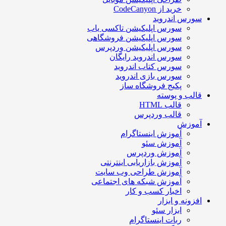
خرید از CodeCanyon
سورس اندروید
سورس اپلیکیشن تاکسی یاب
سورس اپلیکیشن فروشگاهی
سورس اپلیکیشن وردپرس
سورس اندروید رایگان
سورس کتاب اندروید
سورس بازی اندروید
پکیج فروشگاه ساز
قالب و پوسته
قالب HTML
قالب وردپرس
آموزش
آموزش اینستاگرام
آموزش سئو
آموزش وردپرس
آموزش بازاریابی اینترنتی
آموزش طراحی وب سایت
آموزش شبکه های اجتماعی
اخبار کسب و کار
افزونه و ابزار
ابزار سئو
ربات اینستاگرام