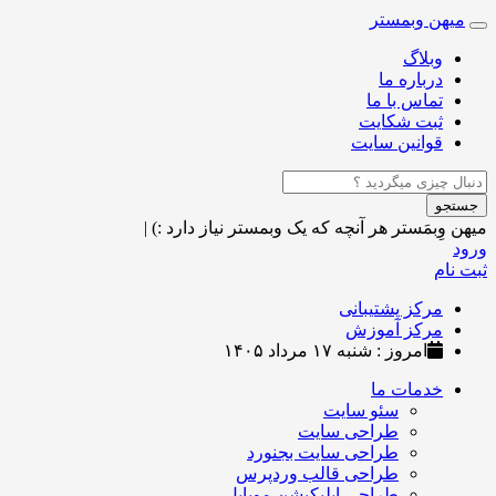
میهن وبمستر
Toggle
navigation
وبلاگ
درباره ما
تماس با ما
ثبت شکایت
قوانین سایت
جستجو
میهن وِبمَستر
هر آنچه که یک وبمستر نیاز دارد :)
|
ورود
ثبت نام
مرکز پشتیبانی
مرکز آموزش
امروز : شنبه ۱۷ مرداد ۱۴۰۵
خدمات ما
سئو سایت
طراحی سایت
طراحی سایت بجنورد
طراحی قالب وردپرس
طراحی اپلیکیشن موبایل