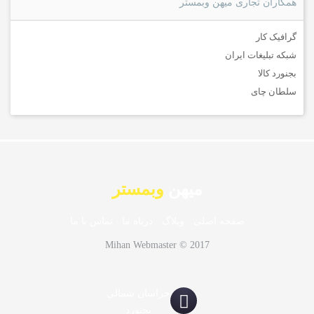
همکاران تجاری میهن وبمستر
گرافیک کار
شبکه تبلیغات ایران
بجنورد کالا
سلطان چای
میهن
وبمستر
صفحه اصلی
·
وبلاگ
·
درباه ما
·
تماس با ما
Mihan Webmaster © 2017
خراسان شمالی
بجنورد