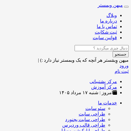
میهن وبمستر
Toggle
navigation
وبلاگ
درباره ما
تماس با ما
ثبت شکایت
قوانین سایت
جستجو
میهن وِبمَستر
هر آنچه که یک وبمستر نیاز دارد :)
|
ورود
ثبت نام
مرکز پشتیبانی
مرکز آموزش
امروز : شنبه ۱۷ مرداد ۱۴۰۵
خدمات ما
سئو سایت
طراحی سایت
طراحی سایت بجنورد
طراحی قالب وردپرس
طراحی اپلیکیشن موبایل