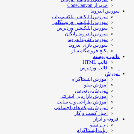
خرید از CodeCanyon
سورس اندروید
سورس اپلیکیشن تاکسی یاب
سورس اپلیکیشن فروشگاهی
سورس اپلیکیشن وردپرس
سورس اندروید رایگان
سورس کتاب اندروید
سورس بازی اندروید
پکیج فروشگاه ساز
قالب و پوسته
قالب HTML
قالب وردپرس
آموزش
آموزش اینستاگرام
آموزش سئو
آموزش وردپرس
آموزش بازاریابی اینترنتی
آموزش طراحی وب سایت
آموزش شبکه های اجتماعی
اخبار کسب و کار
افزونه و ابزار
ابزار سئو
ربات اینستاگرام