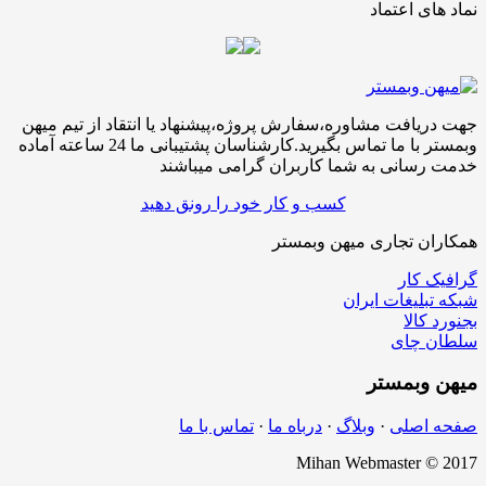
نماد های اعتماد
جهت دریافت مشاوره،سفارش پروژه،پیشنهاد یا انتقاد از تیم میهن
وبمستر با ما تماس بگیرید.کارشناسان پشتیبانی ما 24 ساعته آماده
خدمت رسانی به شما کاربران گرامی میباشند
کسب و کار خود را رونق دهید
همکاران تجاری میهن وبمستر
گرافیک کار
شبکه تبلیغات ایران
بجنورد کالا
سلطان چای
میهن
وبمستر
صفحه اصلی
·
وبلاگ
·
درباه ما
·
تماس با ما
Mihan Webmaster © 2017