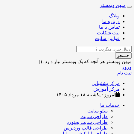
میهن وبمستر
Toggle
navigation
وبلاگ
درباره ما
تماس با ما
ثبت شکایت
قوانین سایت
جستجو
میهن وِبمَستر
هر آنچه که یک وبمستر نیاز دارد :)
|
ورود
ثبت نام
مرکز پشتیبانی
مرکز آموزش
امروز : یکشنبه ۱۸ مرداد ۱۴۰۵
خدمات ما
سئو سایت
طراحی سایت
طراحی سایت بجنورد
طراحی قالب وردپرس
طراحی اپلیکیشن موبایل