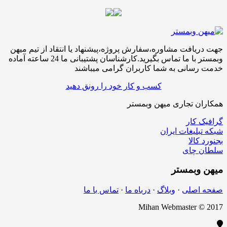
جهت دریافت مشاوره،سفارش پروژه،پیشنهاد یا انتقاد از تیم میهن
وبمستر با ما تماس بگیرید.کارشناسان پشتیبانی ما 24 ساعته آماده
خدمت رسانی به شما کاربران گرامی میباشند
کسب و کار خود را رونق دهید
همکاران تجاری میهن وبمستر
گرافیک کار
شبکه تبلیغات ایران
بجنورد کالا
سلطان چای
میهن
وبمستر
صفحه اصلی
·
وبلاگ
·
درباه ما
·
تماس با ما
Mihan Webmaster © 2017