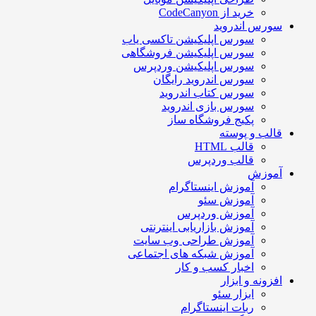
خرید از CodeCanyon
سورس اندروید
سورس اپلیکیشن تاکسی یاب
سورس اپلیکیشن فروشگاهی
سورس اپلیکیشن وردپرس
سورس اندروید رایگان
سورس کتاب اندروید
سورس بازی اندروید
پکیج فروشگاه ساز
قالب و پوسته
قالب HTML
قالب وردپرس
آموزش
آموزش اینستاگرام
آموزش سئو
آموزش وردپرس
آموزش بازاریابی اینترنتی
آموزش طراحی وب سایت
آموزش شبکه های اجتماعی
اخبار کسب و کار
افزونه و ابزار
ابزار سئو
ربات اینستاگرام