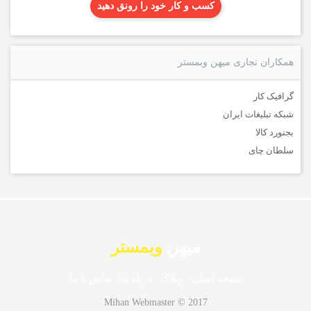
کسب و کار خود را رونق دهید
همکاران تجاری میهن وبمستر
گرافیک کار
شبکه تبلیغات ایران
بجنورد کالا
سلطان چای
میهن
وبمستر
صفحه اصلی
·
وبلاگ
·
درباه ما
·
تماس با ما
Mihan Webmaster © 2017