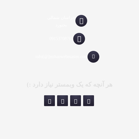
خراسان شمالی
بجنورد
09153708760
info[@]mihanwebmaster.com
هر آنچه که یک وبمستر نیاز دارد :)