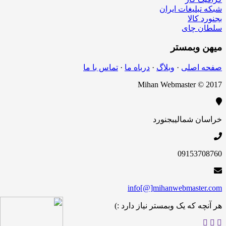
شبکه تبلیغات ایران
بجنورد کالا
سلطان چای
میهن
وبمستر
صفحه اصلی
·
وبلاگ
·
درباه ما
·
تماس با ما
Mihan Webmaster © 2017
خراسان شمالی
بجنورد
09153708760
info[@]mihanwebmaster.com
هر آنچه که یک وبمستر نیاز دارد :)