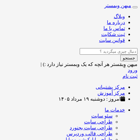
میهن وبمستر
Toggle
navigation
وبلاگ
درباره ما
تماس با ما
ثبت شکایت
قوانین سایت
جستجو
میهن وِبمَستر
هر آنچه که یک وبمستر نیاز دارد :)
|
ورود
ثبت نام
مرکز پشتیبانی
مرکز آموزش
امروز : دوشنبه ۱۹ مرداد ۱۴۰۵
خدمات ما
سئو سایت
طراحی سایت
طراحی سایت بجنورد
طراحی قالب وردپرس
طراحی اپلیکیشن موبایل