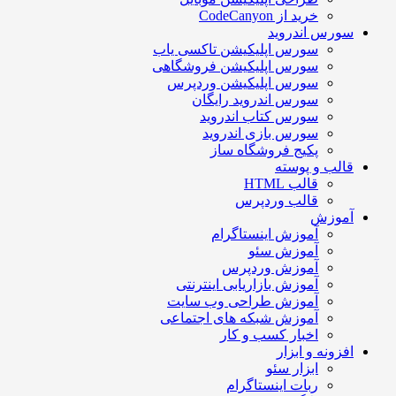
خرید از CodeCanyon
سورس اندروید
سورس اپلیکیشن تاکسی یاب
سورس اپلیکیشن فروشگاهی
سورس اپلیکیشن وردپرس
سورس اندروید رایگان
سورس کتاب اندروید
سورس بازی اندروید
پکیج فروشگاه ساز
قالب و پوسته
قالب HTML
قالب وردپرس
آموزش
آموزش اینستاگرام
آموزش سئو
آموزش وردپرس
آموزش بازاریابی اینترنتی
آموزش طراحی وب سایت
آموزش شبکه های اجتماعی
اخبار کسب و کار
افزونه و ابزار
ابزار سئو
ربات اینستاگرام