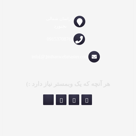
خراسان شمالی
بجنورد
09153708760
info[@]mihanwebmaster.com
هر آنچه که یک وبمستر نیاز دارد :)