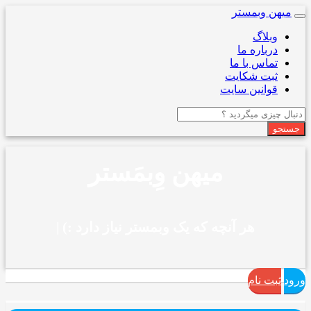
میهن وبمستر
Toggle
navigation
وبلاگ
درباره ما
تماس با ما
ثبت شکایت
قوانین سایت
جستجو
میهن وِبمَستر
هر آنچه که یک وبمستر نیاز دارد :)
|
ورود
ثبت نام