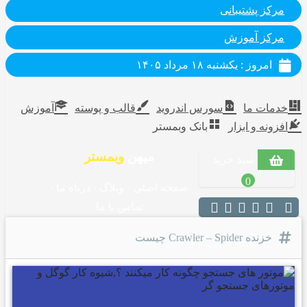
مرکز پشتیبانی
مرکز آموزش
امروز : یکشنبه ۱۸ مرداد ۱۴۰۵
خدمات ما
سورس اندروید
قالب و پوسته
آموزش
افزونه و ابزار
بانک وبمستر
میهن
وبمستر
سبد خرید
0
صفحه اصلی
·
وبلاگ
·
درباه ما
·
تماس با ما
خزنده Crawler – Spider چیست