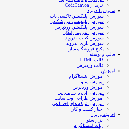
خرید از CodeCanyon
سورس اندروید
سورس اپلیکیشن تاکسی یاب
سورس اپلیکیشن فروشگاهی
سورس اپلیکیشن وردپرس
سورس اندروید رایگان
سورس کتاب اندروید
سورس بازی اندروید
پکیج فروشگاه ساز
قالب و پوسته
قالب HTML
قالب وردپرس
آموزش
آموزش اینستاگرام
آموزش سئو
آموزش وردپرس
آموزش بازاریابی اینترنتی
آموزش طراحی وب سایت
آموزش شبکه های اجتماعی
اخبار کسب و کار
افزونه و ابزار
ابزار سئو
ربات اینستاگرام