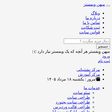
میهن وبمستر
Toggle
navigation
وبلاگ
درباره ما
تماس با ما
ثبت شکایت
قوانین سایت
جستجو
میهن وِبمَستر
هر آنچه که یک وبمستر نیاز دارد :)
|
ورود
ثبت نام
مرکز پشتیبانی
مرکز آموزش
امروز : یکشنبه ۱۸ مرداد ۱۴۰۵
خدمات ما
سئو سایت
طراحی سایت
طراحی سایت بجنورد
طراحی قالب وردپرس
طراحی اپلیکیشن موبایل