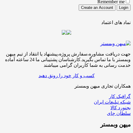
Remember me
نماد های اعتماد
جهت دریافت مشاوره،سفارش پروژه،پیشنهاد یا انتقاد از تیم میهن
وبمستر با ما تماس بگیرید.کارشناسان پشتیبانی ما 24 ساعته آماده
خدمت رسانی به شما کاربران گرامی میباشند
کسب و کار خود را رونق دهید
همکاران تجاری میهن وبمستر
گرافیک کار
شبکه تبلیغات ایران
بجنورد کالا
سلطان چای
میهن
وبمستر