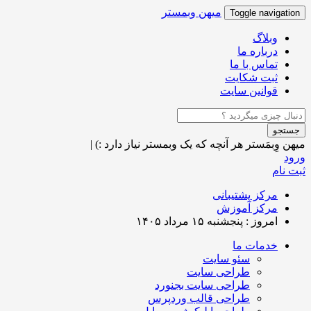
میهن وبمستر
Toggle navigation
وبلاگ
درباره ما
تماس با ما
ثبت شکایت
قوانین سایت
جستجو
میهن وِبمَستر
هر آنچه که یک وبمستر نیاز دارد :)
|
ورود
ثبت نام
مرکز پشتیبانی
مرکز آموزش
امروز : پنجشنبه ۱۵ مرداد ۱۴۰۵
خدمات ما
سئو سایت
طراحی سایت
طراحی سایت بجنورد
طراحی قالب وردپرس