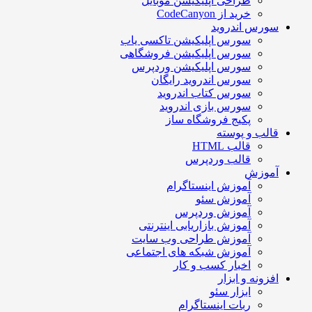
طراحی اپلیکیشن موبایل
خرید از CodeCanyon
سورس اندروید
سورس اپلیکیشن تاکسی یاب
سورس اپلیکیشن فروشگاهی
سورس اپلیکیشن وردپرس
سورس اندروید رایگان
سورس کتاب اندروید
سورس بازی اندروید
پکیج فروشگاه ساز
قالب و پوسته
قالب HTML
قالب وردپرس
آموزش
آموزش اینستاگرام
آموزش سئو
آموزش وردپرس
آموزش بازاریابی اینترنتی
آموزش طراحی وب سایت
آموزش شبکه های اجتماعی
اخبار کسب و کار
افزونه و ابزار
ابزار سئو
ربات اینستاگرام