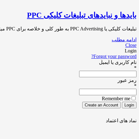
بایدها و نبایدهای تبلیغات کلیکی PPC
تبلیغات کلیکی یا PPC Advertising به طور کلی و خلاصه برای PPC میتوان اینگونه تعریف کرد که تبلیغات کلیکی یا PPC مخفف Pay Per Click و[…]
ادامه مطلب
Close
Login
Forgot your password?
نام کاربری یا ایمیل
*
رمز عبور
*
Remember me
نماد های اعتماد