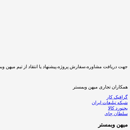
جهت دریافت مشاوره،سفارش پروژه،پیشنهاد یا انتقاد از تیم میهن وبمستر با ما تماس بگیرید.کارشناسان 
همکاران تجاری میهن وبمستر
گرافیک کار
شبکه تبلیغات ایران
بجنورد کالا
سلطان چای
میهن
وبمستر