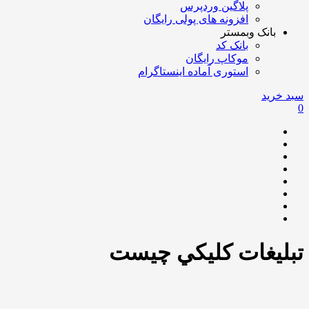
پلاگین وردپرس
افزونه های پولی رایگان
بانک وبمستر
بانک کد
موکاپ رایگان
استوری آماده اینستاگرام
سبد خرید
0
تبليغات كليكي چيست