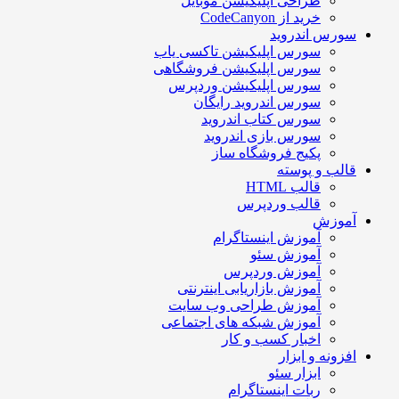
طراحی اپلیکیشن موبایل
خرید از CodeCanyon
سورس اندروید
سورس اپلیکیشن تاکسی یاب
سورس اپلیکیشن فروشگاهی
سورس اپلیکیشن وردپرس
سورس اندروید رایگان
سورس کتاب اندروید
سورس بازی اندروید
پکیج فروشگاه ساز
قالب و پوسته
قالب HTML
قالب وردپرس
آموزش
آموزش اینستاگرام
آموزش سئو
آموزش وردپرس
آموزش بازاریابی اینترنتی
آموزش طراحی وب سایت
آموزش شبکه های اجتماعی
اخبار کسب و کار
افزونه و ابزار
ابزار سئو
ربات اینستاگرام