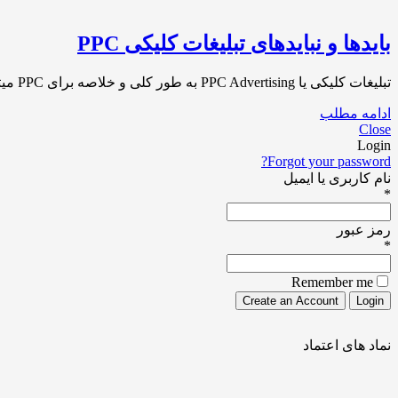
بایدها و نبایدهای تبلیغات کلیکی PPC
تبلیغات کلیکی یا PPC Advertising به طور کلی و خلاصه برای PPC میتوان اینگونه تعریف کرد که تبلیغات کلیکی یا PPC مخفف Pay Per Click و[…]
ادامه مطلب
Close
Login
Forgot your password?
نام کاربری یا ایمیل
*
رمز عبور
*
Remember me
نماد های اعتماد