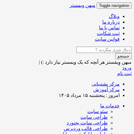
میهن وبمستر
Toggle navigation
وبلاگ
درباره ما
تماس با ما
ثبت شکایت
قوانین سایت
جستجو
میهن وِبمَستر
هر آنچه که یک وبمستر نیاز دارد :)
|
ورود
ثبت نام
مرکز پشتیبانی
مرکز آموزش
امروز : پنجشنبه ۱۵ مرداد ۱۴۰۵
خدمات ما
سئو سایت
طراحی سایت
طراحی سایت بجنورد
طراحی قالب وردپرس