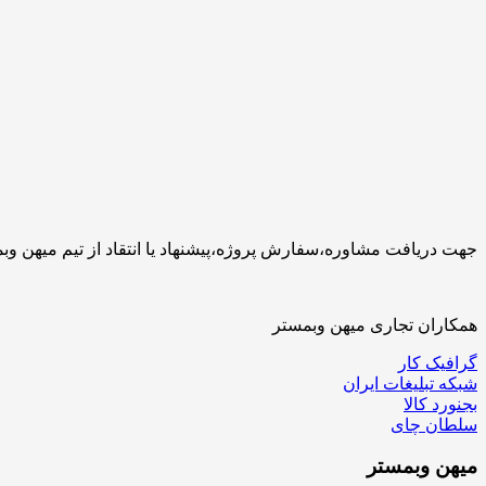
جهت دریافت مشاوره،سفارش پروژه،پیشنهاد یا انتقاد از تیم میهن وبمستر با ما تماس بگیرید.کارشناسان 
همکاران تجاری میهن وبمستر
گرافیک کار
شبکه تبلیغات ایران
بجنورد کالا
سلطان چای
میهن
وبمستر