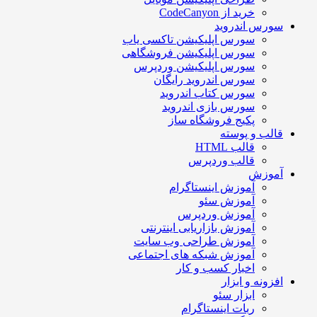
خرید از CodeCanyon
سورس اندروید
سورس اپلیکیشن تاکسی یاب
سورس اپلیکیشن فروشگاهی
سورس اپلیکیشن وردپرس
سورس اندروید رایگان
سورس کتاب اندروید
سورس بازی اندروید
پکیج فروشگاه ساز
قالب و پوسته
قالب HTML
قالب وردپرس
آموزش
آموزش اینستاگرام
آموزش سئو
آموزش وردپرس
آموزش بازاریابی اینترنتی
آموزش طراحی وب سایت
آموزش شبکه های اجتماعی
اخبار کسب و کار
افزونه و ابزار
ابزار سئو
ربات اینستاگرام