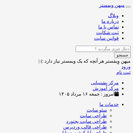
میهن وبمستر
Toggle
navigation
وبلاگ
درباره ما
تماس با ما
ثبت شکایت
قوانین سایت
جستجو
میهن وِبمَستر
هر آنچه که یک وبمستر نیاز دارد :)
|
ورود
ثبت نام
مرکز پشتیبانی
مرکز آموزش
امروز : جمعه ۱۶ مرداد ۱۴۰۵
خدمات ما
سئو سایت
طراحی سایت
طراحی سایت بجنورد
طراحی قالب وردپرس
طراحی اپلیکیشن موبایل