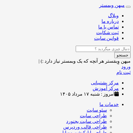
میهن وبمستر
Toggle
navigation
وبلاگ
درباره ما
تماس با ما
ثبت شکایت
قوانین سایت
جستجو
میهن وِبمَستر
هر آنچه که یک وبمستر نیاز دارد :)
|
ورود
ثبت نام
مرکز پشتیبانی
مرکز آموزش
امروز : شنبه ۱۷ مرداد ۱۴۰۵
خدمات ما
سئو سایت
طراحی سایت
طراحی سایت بجنورد
طراحی قالب وردپرس
طراحی اپلیکیشن موبایل