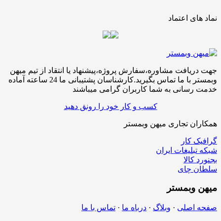
نماد های اعتماد
جهت دریافت مشاوره،سفارش پروژه،پیشنهاد یا انتقاد از تیم میهن
وبمستر با ما تماس بگیرید.کارشناسان پشتیبانی ما 24 ساعته آماده
خدمت رسانی به شما کاربران گرامی میباشند
کسب و کار خود را رونق دهید
همکاران تجاری میهن وبمستر
گرافیک کار
شبکه تبلیغات ایران
بجنورد کالا
سلطان چای
میهن
وبمستر
صفحه اصلی
·
وبلاگ
·
درباه ما
·
تماس با ما