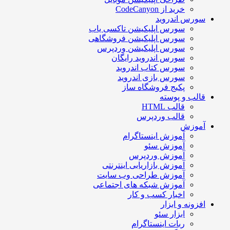
خرید از CodeCanyon
سورس اندروید
سورس اپلیکیشن تاکسی یاب
سورس اپلیکیشن فروشگاهی
سورس اپلیکیشن وردپرس
سورس اندروید رایگان
سورس کتاب اندروید
سورس بازی اندروید
پکیج فروشگاه ساز
قالب و پوسته
قالب HTML
قالب وردپرس
آموزش
آموزش اینستاگرام
آموزش سئو
آموزش وردپرس
آموزش بازاریابی اینترنتی
آموزش طراحی وب سایت
آموزش شبکه های اجتماعی
اخبار کسب و کار
افزونه و ابزار
ابزار سئو
ربات اینستاگرام