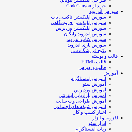
طراحی اپلیکیشن موبایل
خرید از CodeCanyon
سورس اندروید
سورس اپلیکیشن تاکسی یاب
سورس اپلیکیشن فروشگاهی
سورس اپلیکیشن وردپرس
سورس اندروید رایگان
سورس کتاب اندروید
سورس بازی اندروید
پکیج فروشگاه ساز
قالب و پوسته
قالب HTML
قالب وردپرس
آموزش
آموزش اینستاگرام
آموزش سئو
آموزش وردپرس
آموزش بازاریابی اینترنتی
آموزش طراحی وب سایت
آموزش شبکه های اجتماعی
اخبار کسب و کار
افزونه و ابزار
ابزار سئو
ربات اینستاگرام