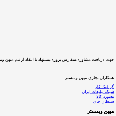
جهت دریافت مشاوره،سفارش پروژه،پیشنهاد یا انتقاد از تیم میهن وبمستر با ما تماس بگیرید.کارشناسان 
همکاران تجاری میهن وبمستر
گرافیک کار
شبکه تبلیغات ایران
بجنورد کالا
سلطان چای
میهن
وبمستر