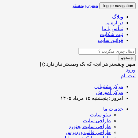
میهن وبمستر
Toggle navigation
وبلاگ
درباره ما
تماس با ما
ثبت شکایت
قوانین سایت
جستجو
میهن وِبمَستر
هر آنچه که یک وبمستر نیاز دارد :)
|
ورود
ثبت نام
مرکز پشتیبانی
مرکز آموزش
امروز : پنجشنبه ۱۵ مرداد ۱۴۰۵
خدمات ما
سئو سایت
طراحی سایت
طراحی سایت بجنورد
طراحی قالب وردپرس