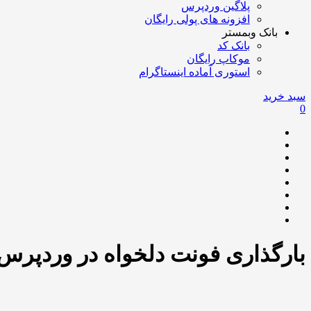
پلاگین وردپرس
افزونه های پولی رایگان
بانک وبمستر
بانک کد
موکاپ رایگان
استوری آماده اینستاگرام
سبد خرید
0
بارگذاری فونت دلخواه در وردپرس