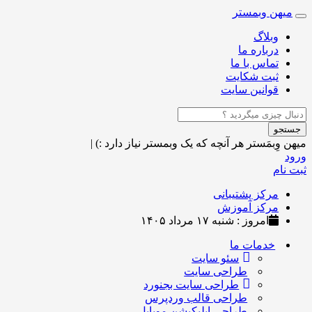
میهن وبمستر
Toggle
navigation
وبلاگ
درباره ما
تماس با ما
ثبت شکایت
قوانین سایت
جستجو
میهن وِبمَستر
هر آنچه که یک وبمستر نیاز دارد :)
|
ورود
ثبت نام
مرکز پشتیبانی
مرکز آموزش
امروز : شنبه ۱۷ مرداد ۱۴۰۵
خدمات ما
سئو سایت
طراحی سایت
طراحی سایت بجنورد
طراحی قالب وردپرس
طراحی اپلیکیشن موبایل