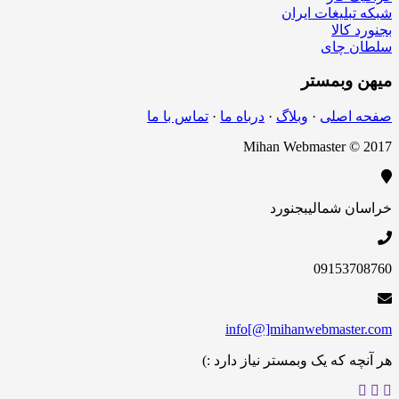
شبکه تبلیغات ایران
بجنورد کالا
سلطان چای
میهن
وبمستر
صفحه اصلی
·
وبلاگ
·
درباه ما
·
تماس با ما
Mihan Webmaster © 2017
خراسان شمالی
بجنورد
09153708760
info[@]mihanwebmaster.com
هر آنچه که یک وبمستر نیاز دارد :)