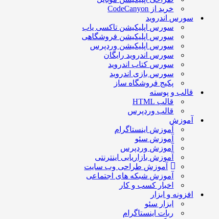
خرید از CodeCanyon
سورس اندروید
سورس اپلیکیشن تاکسی یاب
سورس اپلیکیشن فروشگاهی
سورس اپلیکیشن وردپرس
سورس اندروید رایگان
سورس کتاب اندروید
سورس بازی اندروید
پکیج فروشگاه ساز
قالب و پوسته
قالب HTML
قالب وردپرس
آموزش
آموزش اینستاگرام
آموزش سئو
آموزش وردپرس
آموزش بازاریابی اینترنتی
آموزش طراحی وب سایت
آموزش شبکه های اجتماعی
اخبار کسب و کار
افزونه و ابزار
ابزار سئو
ربات اینستاگرام