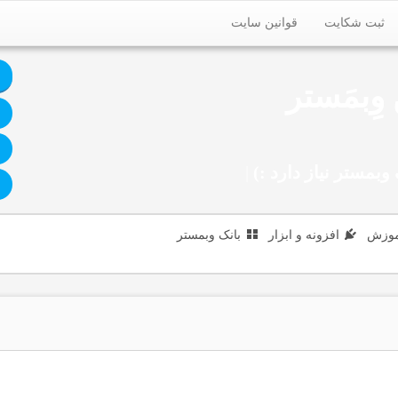
ثبت شکایت
قوانین سایت
وِبمَستر
وبمستر نیاز دارد :)
|
موزش
افزونه و ابزار
بانک وبمستر