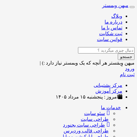
میهن وبمستر
Toggle
navigation
وبلاگ
درباره ما
تماس با ما
ثبت شکایت
قوانین سایت
جستجو
میهن وِبمَستر
هر آنچه که یک وبمستر نیاز دارد :)
|
ورود
ثبت نام
مرکز پشتیبانی
مرکز آموزش
امروز : پنجشنبه ۱۵ مرداد ۱۴۰۵
خدمات ما
سئو سایت
طراحی سایت
طراحی سایت بجنورد
طراحی قالب وردپرس
طراحی اپلیکیشن موبایل