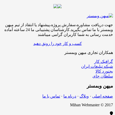
جهت دریافت مشاوره،سفارش پروژه،پیشنهاد یا انتقاد از تیم میهن
وبمستر با ما تماس بگیرید.کارشناسان پشتیبانی ما 24 ساعته آماده
خدمت رسانی به شما کاربران گرامی میباشند
کسب و کار خود را رونق دهید
همکاران تجاری میهن وبمستر
گرافیک کار
شبکه تبلیغات ایران
بجنورد کالا
سلطان چای
میهن
وبمستر
صفحه اصلی
·
وبلاگ
·
درباه ما
·
تماس با ما
Mihan Webmaster © 2017