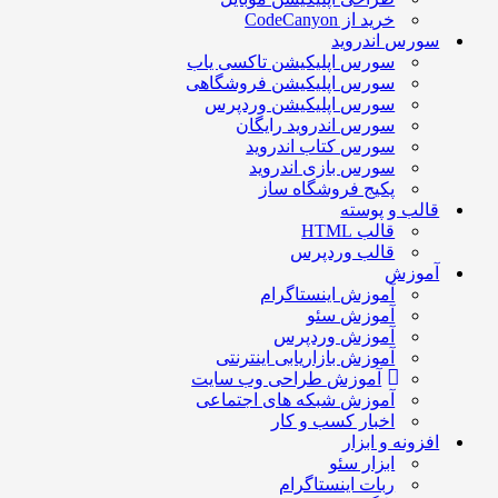
خرید از CodeCanyon
سورس اندروید
سورس اپلیکیشن تاکسی یاب
سورس اپلیکیشن فروشگاهی
سورس اپلیکیشن وردپرس
سورس اندروید رایگان
سورس کتاب اندروید
سورس بازی اندروید
پکیج فروشگاه ساز
قالب و پوسته
قالب HTML
قالب وردپرس
آموزش
آموزش اینستاگرام
آموزش سئو
آموزش وردپرس
آموزش بازاریابی اینترنتی
آموزش طراحی وب سایت
آموزش شبکه های اجتماعی
اخبار کسب و کار
افزونه و ابزار
ابزار سئو
ربات اینستاگرام