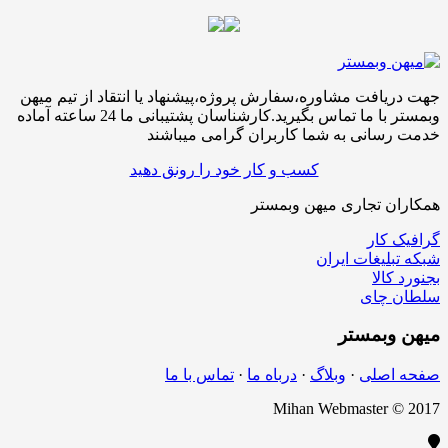
جهت دریافت مشاوره،سفارش پروژه،پیشنهاد یا انتقاد از تیم میهن
وبمستر با ما تماس بگیرید.کارشناسان پشتیبانی ما 24 ساعته آماده
خدمت رسانی به شما کاربران گرامی میباشند
کسب و کار خود را رونق دهید
همکاران تجاری میهن وبمستر
گرافیک کار
شبکه تبلیغات ایران
بجنورد کالا
سلطان چای
میهن
وبمستر
صفحه اصلی
·
وبلاگ
·
درباه ما
·
تماس با ما
Mihan Webmaster © 2017