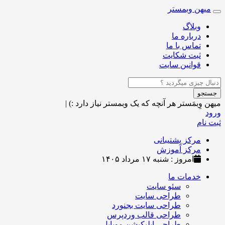
میهن وبمستر
Toggle
navigation
وبلاگ
درباره ما
تماس با ما
ثبت شکایت
قوانین سایت
جستجو
میهن وِبمَستر
هر آنچه که یک وبمستر نیاز دارد :)
|
ورود
ثبت نام
مرکز پشتیبانی
مرکز آموزش
امروز : شنبه ۱۷ مرداد ۱۴۰۵
خدمات ما
سئو سایت
طراحی سایت
طراحی سایت بجنورد
طراحی قالب وردپرس
طراحی اپلیکیشن موبایل