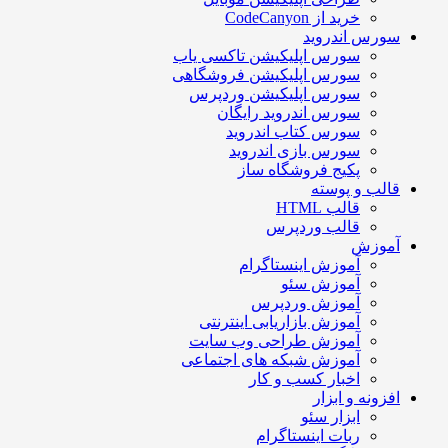
خرید از CodeCanyon
سورس اندروید
سورس اپلیکیشن تاکسی یاب
سورس اپلیکیشن فروشگاهی
سورس اپلیکیشن وردپرس
سورس اندروید رایگان
سورس کتاب اندروید
سورس بازی اندروید
پکیج فروشگاه ساز
قالب و پوسته
قالب HTML
قالب وردپرس
آموزش
آموزش اینستاگرام
آموزش سئو
آموزش وردپرس
آموزش بازاریابی اینترنتی
آموزش طراحی وب سایت
آموزش شبکه های اجتماعی
اخبار کسب و کار
افزونه و ابزار
ابزار سئو
ربات اینستاگرام