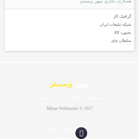
همکاران تجاری میهن وبمستر
گرافیک کار
شبکه تبلیغات ایران
بجنورد کالا
سلطان چای
میهن
وبمستر
صفحه اصلی
·
وبلاگ
·
درباه ما
·
تماس با ما
Mihan Webmaster © 2017
خراسان شمالی
بجنورد