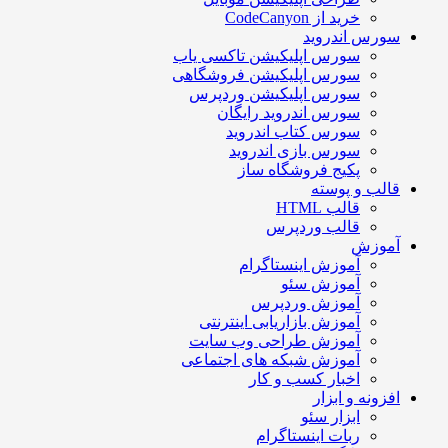
خرید از CodeCanyon
سورس اندروید
سورس اپلیکیشن تاکسی یاب
سورس اپلیکیشن فروشگاهی
سورس اپلیکیشن وردپرس
سورس اندروید رایگان
سورس کتاب اندروید
سورس بازی اندروید
پکیج فروشگاه ساز
قالب و پوسته
قالب HTML
قالب وردپرس
آموزش
آموزش اینستاگرام
آموزش سئو
آموزش وردپرس
آموزش بازاریابی اینترنتی
آموزش طراحی وب سایت
آموزش شبکه های اجتماعی
اخبار کسب و کار
افزونه و ابزار
ابزار سئو
ربات اینستاگرام