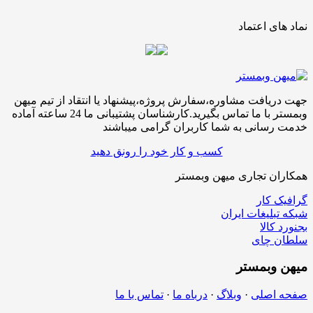
نماد های اعتماد
جهت دریافت مشاوره،سفارش پروژه،پیشنهاد یا انتقاد از تیم میهن
وبمستر با ما تماس بگیرید.کارشناسان پشتیبانی ما 24 ساعته آماده
خدمت رسانی به شما کاربران گرامی میباشند
کسب و کار خود را رونق دهید
همکاران تجاری میهن وبمستر
گرافیک کار
شبکه تبلیغات ایران
بجنورد کالا
سلطان چای
میهن
وبمستر
صفحه اصلی
·
وبلاگ
·
درباه ما
·
تماس با ما