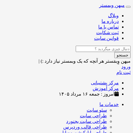
میهن وبمستر
Toggle
navigation
وبلاگ
درباره ما
تماس با ما
ثبت شکایت
قوانین سایت
جستجو
میهن وِبمَستر
هر آنچه که یک وبمستر نیاز دارد :)
|
ورود
ثبت نام
مرکز پشتیبانی
مرکز آموزش
امروز : جمعه ۱۶ مرداد ۱۴۰۵
خدمات ما
سئو سایت
طراحی سایت
طراحی سایت بجنورد
طراحی قالب وردپرس
طراحی اپلیکیشن موبایل