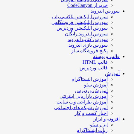
خرید از CodeCanyon
سورس اندروید
سورس اپلیکیشن تاکسی یاب
سورس اپلیکیشن فروشگاهی
سورس اپلیکیشن وردپرس
سورس اندروید رایگان
سورس کتاب اندروید
سورس بازی اندروید
پکیج فروشگاه ساز
قالب و پوسته
قالب HTML
قالب وردپرس
آموزش
آموزش اینستاگرام
آموزش سئو
آموزش وردپرس
آموزش بازاریابی اینترنتی
آموزش طراحی وب سایت
آموزش شبکه های اجتماعی
اخبار کسب و کار
افزونه و ابزار
ابزار سئو
ربات اینستاگرام