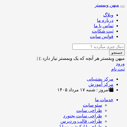
میهن وبمستر
Toggle
navigation
وبلاگ
درباره ما
تماس با ما
ثبت شکایت
قوانین سایت
جستجو
میهن وِبمَستر
هر آنچه که یک وبمستر نیاز دارد :)
|
ورود
ثبت نام
مرکز پشتیبانی
مرکز آموزش
امروز : شنبه ۱۷ مرداد ۱۴۰۵
خدمات ما
سئو سایت
طراحی سایت
طراحی سایت بجنورد
طراحی قالب وردپرس
طراحی اپلیکیشن موبایل