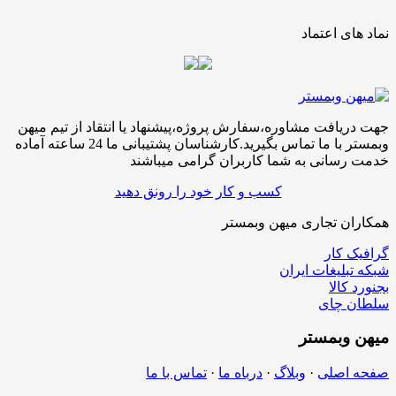
نماد های اعتماد
جهت دریافت مشاوره،سفارش پروژه،پیشنهاد یا انتقاد از تیم میهن
وبمستر با ما تماس بگیرید.کارشناسان پشتیبانی ما 24 ساعته آماده
خدمت رسانی به شما کاربران گرامی میباشند
کسب و کار خود را رونق دهید
همکاران تجاری میهن وبمستر
گرافیک کار
شبکه تبلیغات ایران
بجنورد کالا
سلطان چای
میهن
وبمستر
صفحه اصلی
·
وبلاگ
·
درباه ما
·
تماس با ما