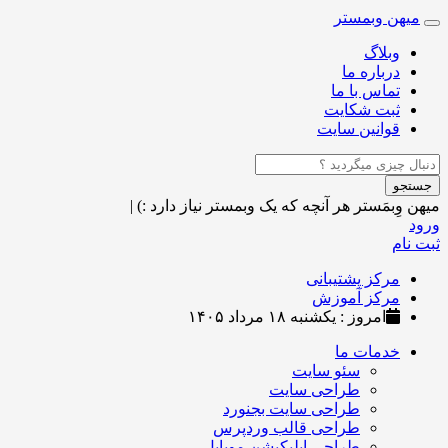
میهن وبمستر
Toggle
navigation
وبلاگ
درباره ما
تماس با ما
ثبت شکایت
قوانین سایت
جستجو
میهن وِبمَستر
هر آنچه که یک وبمستر نیاز دارد :)
|
ورود
ثبت نام
مرکز پشتیبانی
مرکز آموزش
امروز : یکشنبه ۱۸ مرداد ۱۴۰۵
خدمات ما
سئو سایت
طراحی سایت
طراحی سایت بجنورد
طراحی قالب وردپرس
طراحی اپلیکیشن موبایل