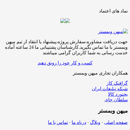
نماد های اعتماد
جهت دریافت مشاوره،سفارش پروژه،پیشنهاد یا انتقاد از تیم میهن
وبمستر با ما تماس بگیرید.کارشناسان پشتیبانی ما 24 ساعته آماده
خدمت رسانی به شما کاربران گرامی میباشند
کسب و کار خود را رونق دهید
همکاران تجاری میهن وبمستر
گرافیک کار
شبکه تبلیغات ایران
بجنورد کالا
سلطان چای
میهن
وبمستر
صفحه اصلی
·
وبلاگ
·
درباه ما
·
تماس با ما