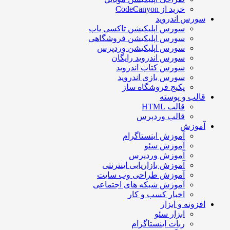
خرید از CodeCanyon
سورس اندروید
سورس اپلیکیشن تاکسی یاب
سورس اپلیکیشن فروشگاهی
سورس اپلیکیشن وردپرس
سورس اندروید رایگان
سورس کتاب اندروید
سورس بازی اندروید
پکیج فروشگاه ساز
قالب و پوسته
قالب HTML
قالب وردپرس
آموزش
آموزش اینستاگرام
آموزش سئو
آموزش وردپرس
آموزش بازاریابی اینترنتی
آموزش طراحی وب سایت
آموزش شبکه های اجتماعی
اخبار کسب و کار
افزونه و ابزار
ابزار سئو
ربات اینستاگرام