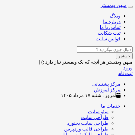
میهن وبمستر
Toggle
navigation
وبلاگ
درباره ما
تماس با ما
ثبت شکایت
قوانین سایت
جستجو
میهن وِبمَستر
هر آنچه که یک وبمستر نیاز دارد :)
|
ورود
ثبت نام
مرکز پشتیبانی
مرکز آموزش
امروز : شنبه ۱۷ مرداد ۱۴۰۵
خدمات ما
سئو سایت
طراحی سایت
طراحی سایت بجنورد
طراحی قالب وردپرس
طراحی اپلیکیشن موبایل