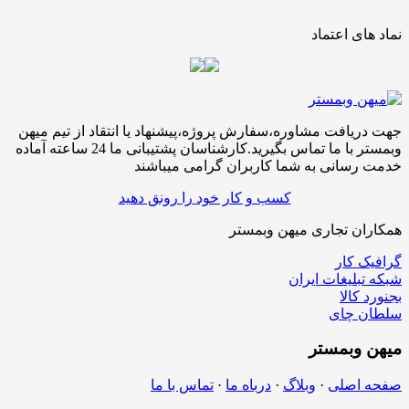
نماد های اعتماد
جهت دریافت مشاوره،سفارش پروژه،پیشنهاد یا انتقاد از تیم میهن
وبمستر با ما تماس بگیرید.کارشناسان پشتیبانی ما 24 ساعته آماده
خدمت رسانی به شما کاربران گرامی میباشند
کسب و کار خود را رونق دهید
همکاران تجاری میهن وبمستر
گرافیک کار
شبکه تبلیغات ایران
بجنورد کالا
سلطان چای
میهن
وبمستر
صفحه اصلی
·
وبلاگ
·
درباه ما
·
تماس با ما