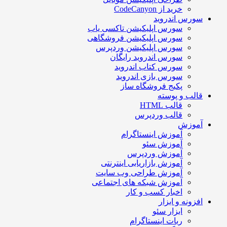
خرید از CodeCanyon
سورس اندروید
سورس اپلیکیشن تاکسی یاب
سورس اپلیکیشن فروشگاهی
سورس اپلیکیشن وردپرس
سورس اندروید رایگان
سورس کتاب اندروید
سورس بازی اندروید
پکیج فروشگاه ساز
قالب و پوسته
قالب HTML
قالب وردپرس
آموزش
آموزش اینستاگرام
آموزش سئو
آموزش وردپرس
آموزش بازاریابی اینترنتی
آموزش طراحی وب سایت
آموزش شبکه های اجتماعی
اخبار کسب و کار
افزونه و ابزار
ابزار سئو
ربات اینستاگرام