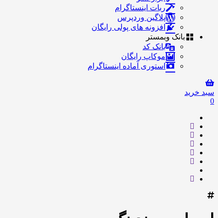
ربات اینستاگرام
پلاگین وردپرس
افزونه های پولی رایگان
بانک وبمستر
بانک کد
موکاپ رایگان
استوری آماده اینستاگرام
سبد خرید
0