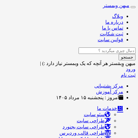
میهن وبمستر
Toggle
navigation
وبلاگ
درباره ما
تماس با ما
ثبت شکایت
قوانین سایت
جستجو
میهن وِبمَستر
هر آنچه که یک وبمستر نیاز دارد :)
|
ورود
ثبت نام
مرکز پشتیبانی
مرکز آموزش
امروز : پنجشنبه ۱۵ مرداد ۱۴۰۵
خدمات ما
سئو سایت
طراحی سایت
طراحی سایت بجنورد
طراحی قالب وردپرس