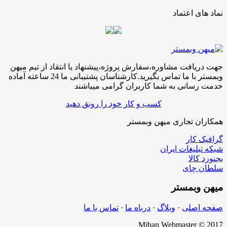
نماد های اعتماد
جهت دریافت مشاوره،سفارش پروژه،پیشنهاد یا انتقاد از تیم میهن
وبمستر با ما تماس بگیرید.کارشناسان پشتیبانی ما 24 ساعته آماده
خدمت رسانی به شما کاربران گرامی میباشند
کسب و کار خود را رونق دهید
همکاران تجاری میهن وبمستر
گرافیک کار
شبکه تبلیغات ایران
بجنورد کالا
سلطان چای
میهن
وبمستر
صفحه اصلی
·
وبلاگ
·
درباه ما
·
تماس با ما
Mihan Webmaster © 2017