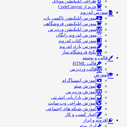
طراحی اپلیکیشن موبایل
خرید از CodeCanyon
سورس اندروید
سورس اپلیکیشن تاکسی یاب
سورس اپلیکیشن فروشگاهی
سورس اپلیکیشن وردپرس
سورس اندروید رایگان
سورس کتاب اندروید
سورس بازی اندروید
پکیج فروشگاه ساز
قالب و پوسته
قالب HTML
قالب وردپرس
آموزش
آموزش اینستاگرام
آموزش سئو
آموزش وردپرس
آموزش بازاریابی اینترنتی
آموزش طراحی وب سایت
آموزش شبکه های اجتماعی
اخبار کسب و کار
افزونه و ابزار
ابزار سئو