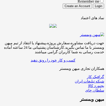
Remember me
نماد های اعتماد
جهت دریافت مشاوره،سفارش پروژه،پیشنهاد یا انتقاد از تیم میهن
وبمستر با ما تماس بگیرید.کارشناسان پشتیبانی ما 24 ساعته آماده
خدمت رسانی به شما کاربران گرامی میباشند
کسب و کار خود را رونق دهید
همکاران تجاری میهن وبمستر
گرافیک کار
شبکه تبلیغات ایران
بجنورد کالا
سلطان چای
میهن
وبمستر