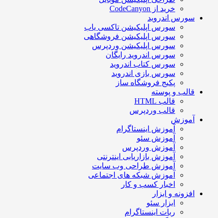
خرید از CodeCanyon
سورس اندروید
سورس اپلیکیشن تاکسی یاب
سورس اپلیکیشن فروشگاهی
سورس اپلیکیشن وردپرس
سورس اندروید رایگان
سورس کتاب اندروید
سورس بازی اندروید
پکیج فروشگاه ساز
قالب و پوسته
قالب HTML
قالب وردپرس
آموزش
آموزش اینستاگرام
آموزش سئو
آموزش وردپرس
آموزش بازاریابی اینترنتی
آموزش طراحی وب سایت
آموزش شبکه های اجتماعی
اخبار کسب و کار
افزونه و ابزار
ابزار سئو
ربات اینستاگرام