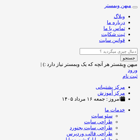
میهن وبمستر
Toggle
navigation
وبلاگ
درباره ما
تماس با ما
ثبت شکایت
قوانین سایت
جستجو
میهن وِبمَستر
هر آنچه که یک وبمستر نیاز دارد :)
|
ورود
ثبت نام
مرکز پشتیبانی
مرکز آموزش
امروز : جمعه ۱۶ مرداد ۱۴۰۵
خدمات ما
سئو سایت
طراحی سایت
طراحی سایت بجنورد
طراحی قالب وردپرس
طراحی اپلیکیشن موبایل