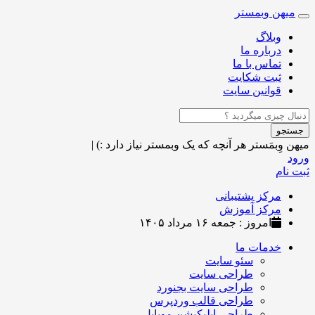
میهن وبمستر
Toggle
navigation
وبلاگ
درباره ما
تماس با ما
ثبت شکایت
قوانین سایت
جستجو
میهن وِبمَستر
هر آنچه که یک وبمستر نیاز دارد :)
|
ورود
ثبت نام
مرکز پشتیبانی
مرکز آموزش
امروز : جمعه ۱۶ مرداد ۱۴۰۵
خدمات ما
سئو سایت
طراحی سایت
طراحی سایت بجنورد
طراحی قالب وردپرس
طراحی اپلیکیشن موبایل