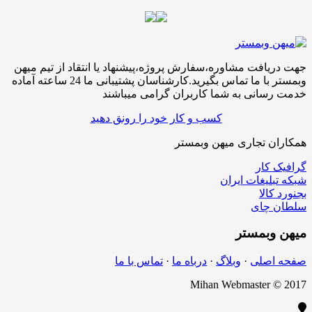
جهت دریافت مشاوره،سفارش پروژه،پیشنهاد یا انتقاد از تیم میهن
وبمستر با ما تماس بگیرید.کارشناسان پشتیبانی ما 24 ساعته آماده
خدمت رسانی به شما کاربران گرامی میباشند
کسب و کار خود را رونق دهید
همکاران تجاری میهن وبمستر
گرافیک کار
شبکه تبلیغات ایران
بجنورد کالا
سلطان چای
میهن
وبمستر
صفحه اصلی
·
وبلاگ
·
درباه ما
·
تماس با ما
Mihan Webmaster © 2017