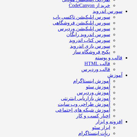
خرید از CodeCanyon
سورس اندروید
سورس اپلیکیشن تاکسی یاب
سورس اپلیکیشن فروشگاهی
سورس اپلیکیشن وردپرس
سورس اندروید رایگان
سورس کتاب اندروید
سورس بازی اندروید
پکیج فروشگاه ساز
قالب و پوسته
قالب HTML
قالب وردپرس
آموزش
آموزش اینستاگرام
آموزش سئو
آموزش وردپرس
آموزش بازاریابی اینترنتی
آموزش طراحی وب سایت
آموزش شبکه های اجتماعی
اخبار کسب و کار
افزونه و ابزار
ابزار سئو
ربات اینستاگرام