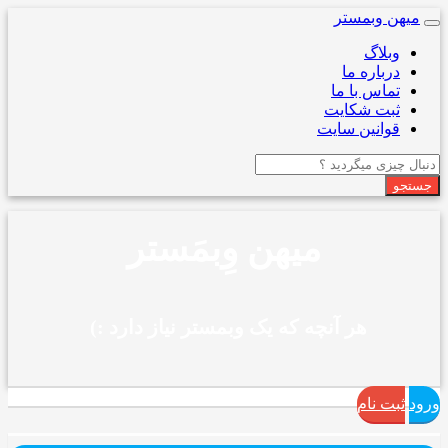
میهن وبمستر
Toggle
navigation
وبلاگ
درباره ما
تماس با ما
ثبت شکایت
قوانین سایت
جستجو
میهن وِبمَستر
هر آنچه که یک وبمستر نیاز دارد :)
|
ورود
ثبت نام