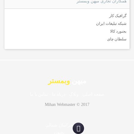
همکاران تجاری میهن وبمستر
گرافیک کار
شبکه تبلیغات ایران
بجنورد کالا
سلطان چای
میهن
وبمستر
صفحه اصلی
·
وبلاگ
·
درباه ما
·
تماس با ما
Mihan Webmaster © 2017
خراسان شمالی
بجنورد