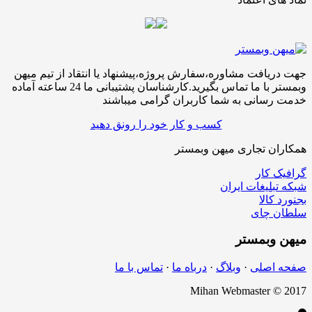
جهت دریافت مشاوره،سفارش پروژه،پیشنهاد یا انتقاد از تیم میهن
وبمستر با ما تماس بگیرید.کارشناسان پشتیبانی ما 24 ساعته آماده
خدمت رسانی به شما کاربران گرامی میباشند
کسب و کار خود را رونق دهید
همکاران تجاری میهن وبمستر
گرافیک کار
شبکه تبلیغات ایران
بجنورد کالا
سلطان چای
میهن
وبمستر
صفحه اصلی
·
وبلاگ
·
درباه ما
·
تماس با ما
Mihan Webmaster © 2017