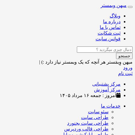
میهن وبمستر
Toggle
navigation
وبلاگ
درباره ما
تماس با ما
ثبت شکایت
قوانین سایت
جستجو
میهن وِبمَستر
هر آنچه که یک وبمستر نیاز دارد :)
|
ورود
ثبت نام
مرکز پشتیبانی
مرکز آموزش
امروز : جمعه ۱۶ مرداد ۱۴۰۵
خدمات ما
سئو سایت
طراحی سایت
طراحی سایت بجنورد
طراحی قالب وردپرس
طراحی اپلیکیشن موبایل