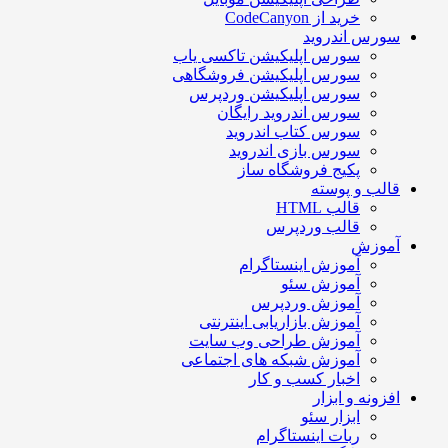
خرید از CodeCanyon
سورس اندروید
سورس اپلیکیشن تاکسی یاب
سورس اپلیکیشن فروشگاهی
سورس اپلیکیشن وردپرس
سورس اندروید رایگان
سورس کتاب اندروید
سورس بازی اندروید
پکیج فروشگاه ساز
قالب و پوسته
قالب HTML
قالب وردپرس
آموزش
آموزش اینستاگرام
آموزش سئو
آموزش وردپرس
آموزش بازاریابی اینترنتی
آموزش طراحی وب سایت
آموزش شبکه های اجتماعی
اخبار کسب و کار
افزونه و ابزار
ابزار سئو
ربات اینستاگرام